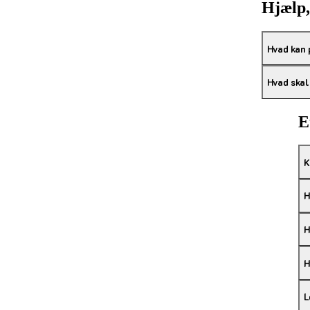
Hjælp,
Hvad kan
Hvad skal
E
K
H
H
H
L