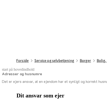
Forside
Service og selvbetjening
Borger
Bolig,
start på hovedindhold
Adresser og husnumre
senest opdateret 23. januar 2025
Det er ejers ansvar, at en ejendom har et synligt og korrekt hus
Dit ansvar som ejer