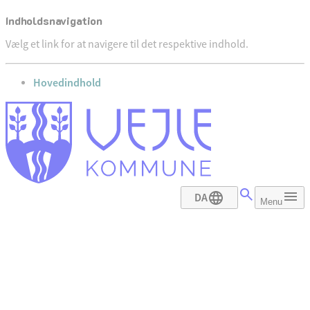
Indholdsnavigation
Vælg et link for at navigere til det respektive indhold.
gå til
Hovedindhold
DA
Menu