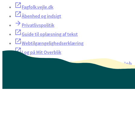
Fagfolk.vejle.dk
Åbenhed og indsigt
Privatlivspolitik
Guide til oplæsning af tekst
Webtilgængelighedserklæring
Log på Mit Overblik
Akut hjælp
EAN-numre
Oversigt over selvbetjening
Job
Presse