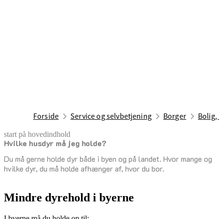
Forside
Service og selvbetjening
Borger
Bolig,
start på hovedindhold
Hvilke husdyr må jeg holde?
senest opdateret 23. januar 2025
Du må gerne holde dyr både i byen og på landet. Hvor mange og
hvilke dyr, du må holde afhænger af, hvor du bor.
Mindre dyrehold i byerne
I byerne må du holde op til: