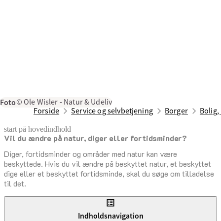
Foto
© Ole Wisler - Natur & Udeliv
Forside
Service og selvbetjening
Borger
Bolig,
start på hovedindhold
Vil du ændre på natur, diger eller fortidsminder?
senest opdateret 17. juni 2025
Diger, fortidsminder og områder med natur kan være
beskyttede. Hvis du vil ændre på beskyttet natur, et beskyttet
dige eller et beskyttet fortidsminde, skal du søge om tilladelse
til det.
Indholdsnavigation