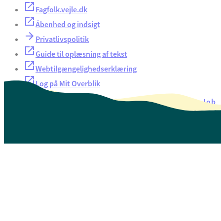
Fagfolk.vejle.dk
Åbenhed og indsigt
Privatlivspolitik
Guide til oplæsning af tekst
Webtilgængelighedserklæring
Log på Mit Overblik
Akut hjælp
EAN-numre
Oversigt over selvbetjening
Job
Presse