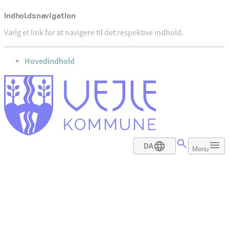
Indholdsnavigation
Vælg et link for at navigere til det respektive indhold.
gå til
Hovedindhold
DA
Menu