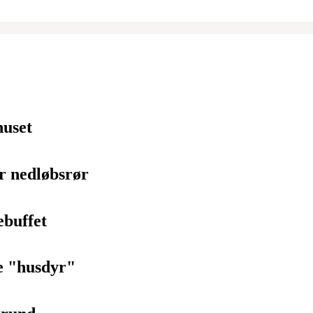
e
huset
r nedløbsrør
ebuffet
e "husdyr"