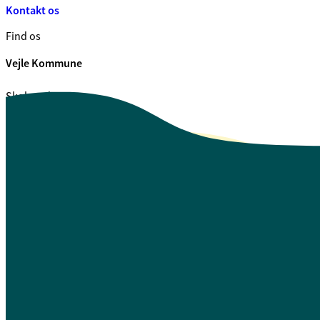
Kontakt os
Find os
Vejle Kommune
Skolegade 1
7100 Vejle
CVR. 29 18 99 00
Se også
Fagfolk.vejle.dk
Åbenhed og indsigt
Privatlivspolitik
Guide til oplæsning af tekst
Webtilgængelighedserklæring
Log på Mit Overblik
A