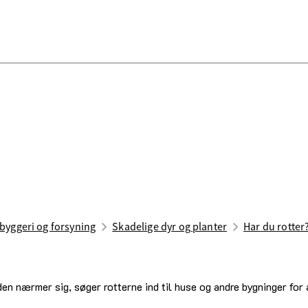
 byggeri og forsyning
Skadelige dyr og planter
Har du rotter
en nærmer sig, søger rotterne ind til huse og andre bygninger for 