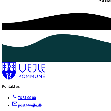
Såda
Kontakt os
76 81 00 00
post@vejle.dk