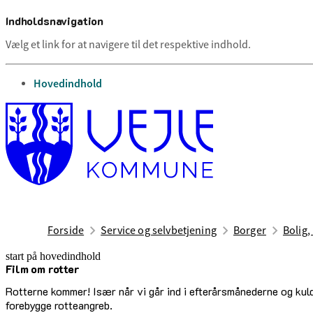
Indholdsnavigation
Vælg et link for at navigere til det respektive indhold.
gå til
Hovedindhold
Forside
Service og selvbetjening
Borger
Bolig,
start på hovedindhold
Film om rotter
senest opdateret 17. april 2026
Rotterne kommer! Især når vi går ind i efterårsmånederne og kuld
forebygge rotteangreb.