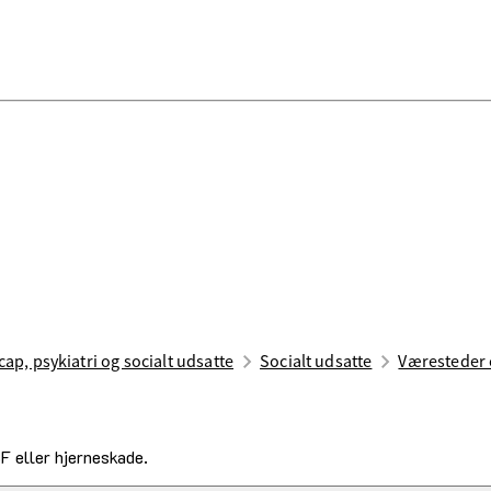
ap, psykiatri og socialt udsatte
Socialt udsatte
Væresteder 
F eller hjerneskade.