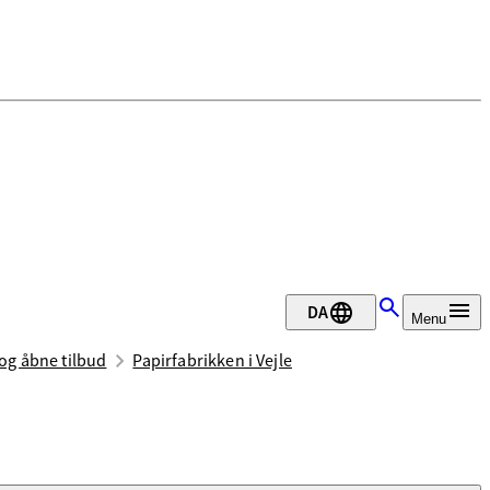
DA
Menu
og åbne tilbud
Papirfabrikken i Vejle