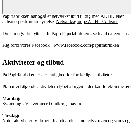
Hvis du er interesseret i Papirfabrikkens mange spændende aktiviteter
Papirfabrikken har også et netværkstilbud til dig med ADHD eller
autismespektrumforstyrrelse:
Netværksgruppe ADHD/Autisme
Du kan også benytte Café Pap i Papirfabrikken - se hvad cafeen har a
Kig forbi vores Facebook - www.facebook.com/papirfabrikken
Aktiviteter og tilbud
På Papirfabrikken er der mulighed for forskellige aktiviteter.
Pt. har vi følgende aktiviteter i løbet af ugen – der kan forekomme æn
Mandag:
Svømning - Vi svømmer i Gulkrogs bassin.
Tirsdag:
Natur aktiviteter. Vi bruger blandt andet sundhedsskoven og vores egen