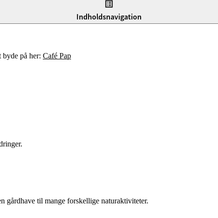
 og tilbud, kan du bare møde op og deltage.
Indholdsnavigation
t byde på her:
Café Pap
dringer.
 gårdhave til mange forskellige naturaktiviteter.