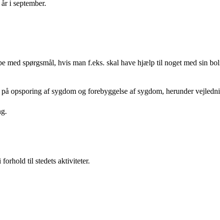
år i september.
ed spørgsmål, hvis man f.eks. skal have hjælp til noget med sin bolig,
på opsporing af sygdom og forebyggelse af sygdom, herunder vejledning
ng.
orhold til stedets aktiviteter.