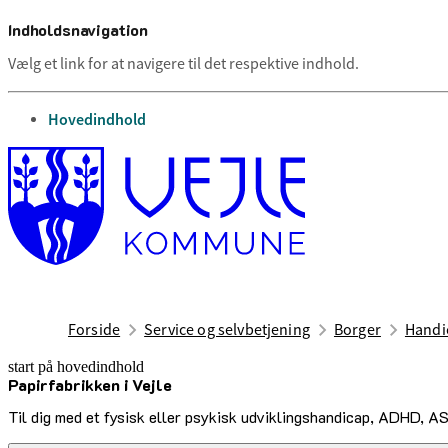
Indholdsnavigation
Vælg et link for at navigere til det respektive indhold.
gå til
Hovedindhold
Forside
Service og selvbetjening
Borger
Handic
start på hovedindhold
Papirfabrikken i Vejle
senest opdateret 26. marts 2026
Til dig med et fysisk eller psykisk udviklingshandicap, ADHD, AS