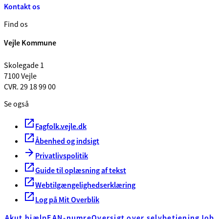
Kontakt os
Find os
Vejle Kommune
Skolegade 1
7100 Vejle
CVR. 29 18 99 00
Se også
Fagfolk.vejle.dk
Åbenhed og indsigt
Privatlivspolitik
Guide til oplæsning af tekst
Webtilgængelighedserklæring
Log på Mit Overblik
Akut hjælp
EAN-numre
Oversigt over selvbetjening
Job