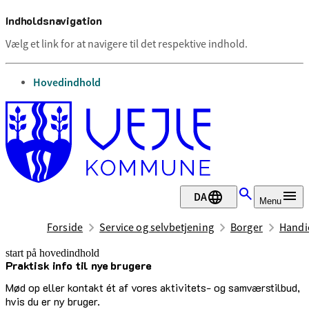
Indholdsnavigation
Vælg et link for at navigere til det respektive indhold.
gå til
Hovedindhold
DA
Menu
Forside
Service og selvbetjening
Borger
Handic
start på hovedindhold
Praktisk info til nye brugere
senest opdateret 26. marts 2026
Mød op eller kontakt ét af vores aktivitets- og samværstilbud,
hvis du er ny bruger.