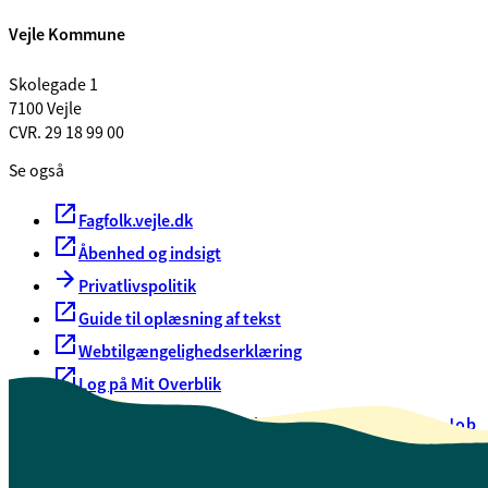
Vejle Kommune
Skolegade 1
7100 Vejle
CVR. 29 18 99 00
Se også
Fagfolk.vejle.dk
Åbenhed og indsigt
Privatlivspolitik
Guide til oplæsning af tekst
Webtilgængelighedserklæring
Log på Mit Overblik
Akut hjælp
EAN-numre
Oversigt over selvbetjening
Job
Presse