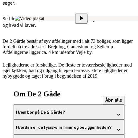
søger.
Se film om De 2 Gårde: Få en rundvisning og se, hvordan vi bor,
og hvad vi laver.
De 2 Gårde består af syv afdelinger med i alt 73 boliger, som ligger
fordelt på tre adresser i Brejning, Gauerslund og Sellerup.
Afdelingerne ligger ca. 4 km udenfor Vejle by.
Lejlighederne er forskellige. De fleste er toværelseslejligheder med
eget køkken, bad og udgang til egen terrasse. Flere lejligheder er
nybyggede og taget i brug i begyndelsen af 2019.
Om De 2 Gåde
Åbn alle
Hvem bor på De 2 Gårde?
Hvordan er de fysiske rammer og beliggenheden?