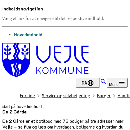
Indholdsnavigation
Vælg et link for at navigere til det respektive indhold.
gå til
Hovedindhold
DA
Menu
Forside
Service og selvbetjening
Borger
Handic
start på hovedindhold
De 2 Gårde
senest opdateret 2. juni 2026
De 2 Gårde er et botilbud med 73 boliger på tre adresser nær
Vejle – se film og læs om hverdagen, boligerne og hvordan du