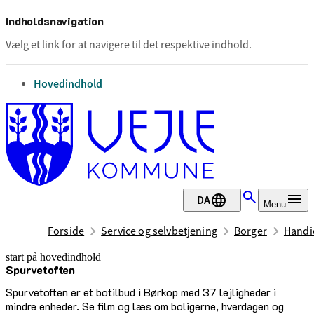
Indholdsnavigation
Vælg et link for at navigere til det respektive indhold.
gå til
Hovedindhold
DA
Menu
Forside
Service og selvbetjening
Borger
Handic
start på hovedindhold
Spurvetoften
senest opdateret 13. juli 2026
Spurvetoften er et botilbud i Børkop med 37 lejligheder i
mindre enheder. Se film og læs om boligerne, hverdagen og