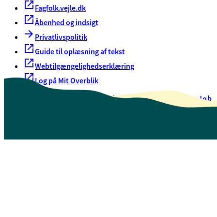
Fagfolk.vejle.dk
Åbenhed og indsigt
Privatlivspolitik
Guide til oplæsning af tekst
Webtilgængelighedserklæring
Log på Mit Overblik
Akut hjælp
EAN-numre
Oversigt over selvbetjening
Job
Presse