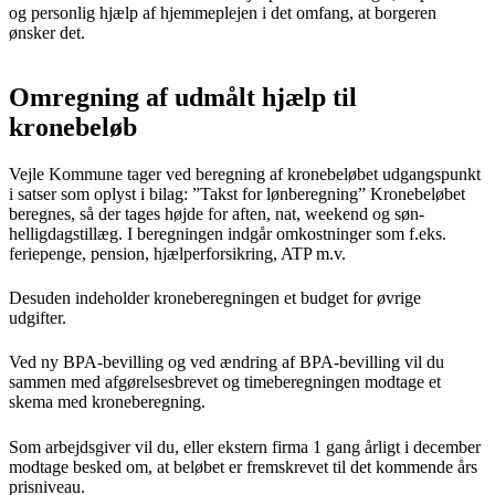
og personlig hjælp af hjemmeplejen i det omfang, at borgeren
ønsker det.
Omregning af udmålt hjælp til
kronebeløb
Vejle Kommune tager ved beregning af kronebeløbet udgangspunkt
i satser som oplyst i bilag: ”Takst for lønberegning” Kronebeløbet
beregnes, så der tages højde for aften, nat, weekend og søn-
helligdagstillæg. I beregningen indgår omkostninger som f.eks.
feriepenge, pension, hjælperforsikring, ATP m.v.
Desuden indeholder kroneberegningen et budget for øvrige
udgifter.
Ved ny BPA-bevilling og ved ændring af BPA-bevilling vil du
sammen med afgørelsesbrevet og timeberegningen modtage et
skema med kroneberegning.
Som arbejdsgiver vil du, eller ekstern firma 1 gang årligt i december
modtage besked om, at beløbet er fremskrevet til det kommende års
prisniveau.