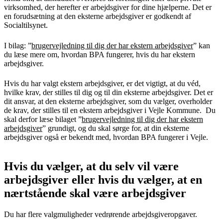
virksomhed, der herefter er arbejdsgiver for dine hjælperne. Det er
en forudsætning at den eksterne arbejdsgiver er godkendt af
Socialtilsynet.
I bilag: ”
brugervejledning til dig der har ekstern arbejdsgiver
” kan
du læse mere om, hvordan BPA fungerer, hvis du har ekstern
arbejdsgiver.
Hvis du har valgt ekstern arbejdsgiver, er det vigtigt, at du véd,
hvilke krav, der stilles til dig og til din eksterne arbejdsgiver. Det er
dit ansvar, at den eksterne arbejdsgiver, som du vælger, overholder
de krav, der stilles til en ekstern arbejdsgiver i Vejle Kommune. Du
skal derfor læse bilaget ”
brugervejledning til dig der har ekstern
arbejdsgiver
” grundigt, og du skal sørge for, at din eksterne
arbejdsgiver også er bekendt med, hvordan BPA fungerer i Vejle.
Hvis du vælger, at du selv vil være
arbejdsgiver eller hvis du vælger, at en
nærtstående skal være arbejdsgiver
Du har flere valgmuligheder vedrørende arbejdsgiveropgaver.