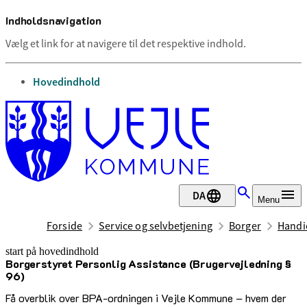
Indholdsnavigation
Vælg et link for at navigere til det respektive indhold.
gå til
Hovedindhold
DA
Menu
Forside
Service og selvbetjening
Borger
Handic
start på hovedindhold
Borgerstyret Personlig Assistance (Brugervejledning §
senest opdateret 22. juni 2026
96)
Få overblik over BPA-ordningen i Vejle Kommune – hvem der