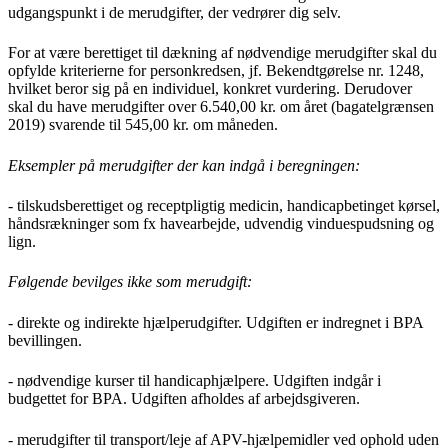
udgangspunkt i de merudgifter, der vedrører dig selv.
For at være berettiget til dækning af nødvendige merudgifter skal du
opfylde kriterierne for personkredsen, jf. Bekendtgørelse nr. 1248,
hvilket beror sig på en individuel, konkret vurdering. Derudover
skal du have merudgifter over 6.540,00 kr. om året (bagatelgrænsen
2019) svarende til 545,00 kr. om måneden.
Eksempler på merudgifter der kan indgå i beregningen:
- tilskudsberettiget og receptpligtig medicin, handicapbetinget kørsel,
håndsrækninger som fx havearbejde, udvendig vinduespudsning og
lign.
Følgende bevilges ikke som merudgift:
- direkte og indirekte hjælperudgifter. Udgiften er indregnet i BPA
bevillingen.
- nødvendige kurser til handicaphjælpere. Udgiften indgår i
budgettet for BPA. Udgiften afholdes af arbejdsgiveren.
- merudgifter til transport/leje af APV-hjælpemidler ved ophold uden