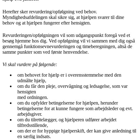
Herefter sker revurdering/opfølgning ved behov.
Myndighedsafdelingen skal sikre sig, at hjælpen svarer til dine
behov og at hjælpen fungerer efter hensigten.
Revurderingen/opfølgningen vil som udgangspunkt foregå ved et
besøg hjemme hos dig. Ved opfølgning vil vi sammen med dig også
gennemgå funktionsevnevurderingen og timeberegningen, altså de
samme punkter som ved første henvendelse.
Vi skal vurdere på følgende:
om behovet for hjælp er i overensstemmelse med den
udmålte hjælp,
om du får den pleje, overvågning og ledsagelse, som var
hensigten
med ordningen.
om du opfylder betingelserne for hjælpen, herunder
betingelserne for at kunne fungere som arbejdsleder og evt.
arbejdsgiver.
om du tilrettelægger, og hjælperen udfører arbejdet
tilfredsstillende,
om der er for hyppige hjælperskift, der kan give anledning til
en særlig indsats.