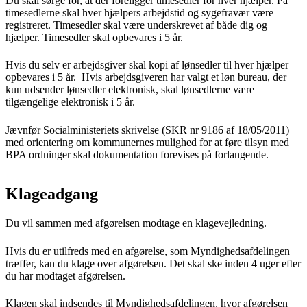
Du skal sørge for, at der foreligger timesedler for hver hjælper. På
timesedlerne skal hver hjælpers arbejdstid og sygefravær være
registreret. Timesedler skal være underskrevet af både dig og
hjælper. Timesedler skal opbevares i 5 år.
Hvis du selv er arbejdsgiver skal kopi af lønsedler til hver hjælper
opbevares i 5 år. Hvis arbejdsgiveren har valgt et løn bureau, der
kun udsender lønsedler elektronisk, skal lønsedlerne være
tilgængelige elektronisk i 5 år.
Jævnfør Socialministeriets skrivelse (SKR nr 9186 af 18/05/2011)
med orientering om kommunernes mulighed for at føre tilsyn med
BPA ordninger skal dokumentation forevises på forlangende.
Klageadgang
Du vil sammen med afgørelsen modtage en klagevejledning.
Hvis du er utilfreds med en afgørelse, som Myndighedsafdelingen
træffer, kan du klage over afgørelsen. Det skal ske inden 4 uger efter
du har modtaget afgørelsen.
Klagen skal indsendes til Myndighedsafdelingen, hvor afgørelsen