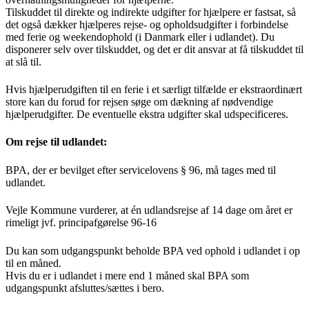
Tilskuddet til direkte og indirekte udgifter for hjælpere er fastsat, så
det også dækker hjælperes rejse- og opholdsudgifter i forbindelse
med ferie og weekendophold (i Danmark eller i udlandet). Du
disponerer selv over tilskuddet, og det er dit ansvar at få tilskuddet til
at slå til.
Hvis hjælperudgiften til en ferie i et særligt tilfælde er ekstraordinært
store kan du forud for rejsen søge om dækning af nødvendige
hjælperudgifter. De eventuelle ekstra udgifter skal udspecificeres.
Om rejse til udlandet:
BPA, der er bevilget efter servicelovens § 96, må tages med til
udlandet.
Vejle Kommune vurderer, at én udlandsrejse af 14 dage om året er
rimeligt jvf. principafgørelse 96-16
Du kan som udgangspunkt beholde BPA ved ophold i udlandet i op
til en måned.
Hvis du er i udlandet i mere end 1 måned skal BPA som
udgangspunkt afsluttes/sættes i bero.