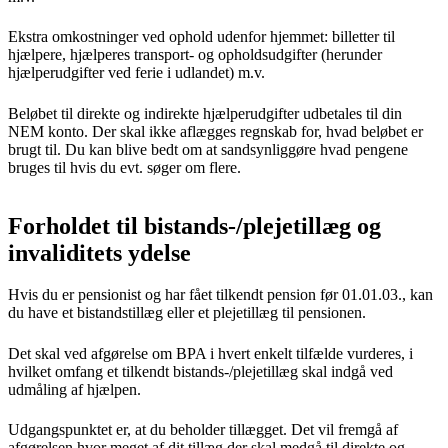
Ekstra omkostninger ved ophold udenfor hjemmet: billetter til
hjælpere, hjælperes transport- og opholdsudgifter (herunder
hjælperudgifter ved ferie i udlandet) m.v.
Beløbet til direkte og indirekte hjælperudgifter udbetales til din
NEM konto. Der skal ikke aflægges regnskab for, hvad beløbet er
brugt til. Du kan blive bedt om at sandsynliggøre hvad pengene
bruges til hvis du evt. søger om flere.
Forholdet til bistands-/plejetillæg og
invaliditets ydelse
Hvis du er pensionist og har fået tilkendt pension før 01.01.03., kan
du have et bistandstillæg eller et plejetillæg til pensionen.
Det skal ved afgørelse om BPA i hvert enkelt tilfælde vurderes, i
hvilket omfang et tilkendt bistands-/plejetillæg skal indgå ved
udmåling af hjælpen.
Udgangspunktet er, at du beholder tillægget. Det vil fremgå af
afgørelsen hvor meget af dit tillæg der skal medgå til direkte og