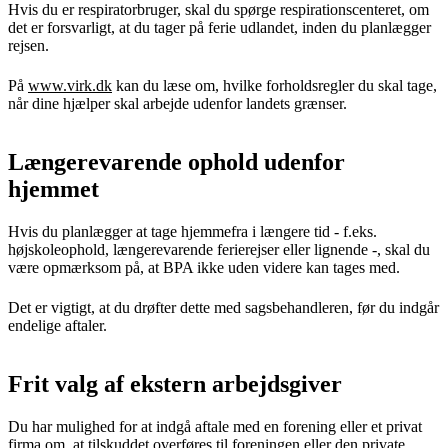
Hvis du er respiratorbruger, skal du spørge respirationscenteret, om
det er forsvarligt, at du tager på ferie udlandet, inden du planlægger
rejsen.
På
www.virk.dk
kan du læse om, hvilke forholdsregler du skal tage,
når dine hjælper skal arbejde udenfor landets grænser.
Længerevarende ophold udenfor
hjemmet
Hvis du planlægger at tage hjemmefra i længere tid - f.eks.
højskoleophold, længerevarende ferierejser eller lignende -, skal du
være opmærksom på, at BPA ikke uden videre kan tages med.
Det er vigtigt, at du drøfter dette med sagsbehandleren, før du indgår
endelige aftaler.
Frit valg af ekstern arbejdsgiver
Du har mulighed for at indgå aftale med en forening eller et privat
firma om, at tilskuddet overføres til foreningen eller den private