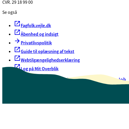
CVR. 29 18 99 00
Se også
Fagfolk.vejle.dk
Åbenhed og indsigt
Privatlivspolitik
Guide til oplæsning af tekst
Webtilgængelighedserklæring
Log på Mit Overblik
Akut hjælp
EAN-numre
Oversigt over selvbetjening
Job
Presse