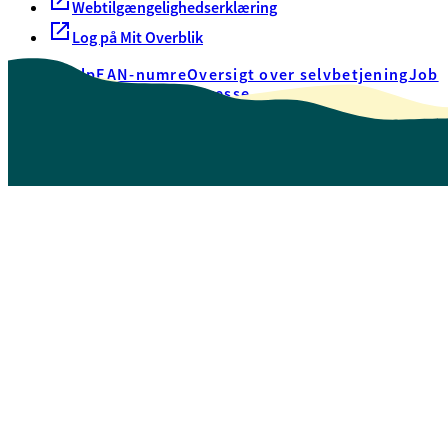
Webtilgængelighedserklæring
Log på Mit Overblik
Akut hjælp
EAN-numre
Oversigt over selvbetjening
Job
Presse