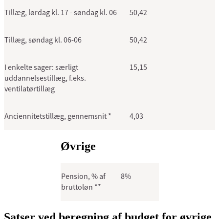
Tillæg, lørdag kl. 17 - søndag kl. 06
50,42
Tillæg, søndag kl. 06-06
50,42
I enkelte sager: særligt
15,15
uddannelsestillæg, f.eks.
ventilatørtillæg
Anciennitetstillæg, gennemsnit *
4,03
Øvrige
Pension, % af
8%
bruttoløn **
Satser ved beregning af budget for øvrige