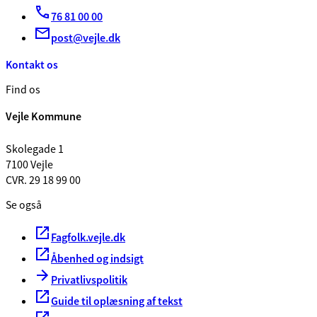
76 81 00 00
post@vejle.dk
Kontakt os
Find os
Vejle Kommune
Skolegade 1
7100 Vejle
CVR. 29 18 99 00
Se også
Fagfolk.vejle.dk
Åbenhed og indsigt
Privatlivspolitik
Guide til oplæsning af tekst