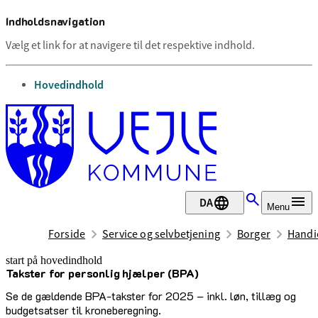
Indholdsnavigation
Vælg et link for at navigere til det respektive indhold.
gå til
Hovedindhold
DA
Menu
Forside
Service og selvbetjening
Borger
Handic
start på hovedindhold
Takster for personlig hjælper (BPA)
senest opdateret 22. juni 2026
Se de gældende BPA-takster for 2025 – inkl. løn, tillæg og
budgetsatser til kroneberegning.