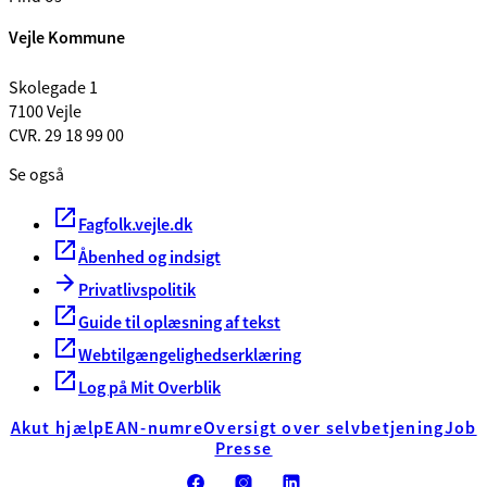
Vejle Kommune
Skolegade 1
7100 Vejle
CVR. 29 18 99 00
Se også
Fagfolk.vejle.dk
Åbenhed og indsigt
Privatlivspolitik
Guide til oplæsning af tekst
Webtilgængelighedserklæring
Log på Mit Overblik
Akut hjælp
EAN-numre
Oversigt over selvbetjening
Job
Presse