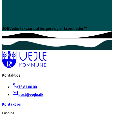
JOBVejle: Faktaark til borgere og virksomheder
Kontakt os
76 81 00 00
post@vejle.dk
Kontakt os
Find os