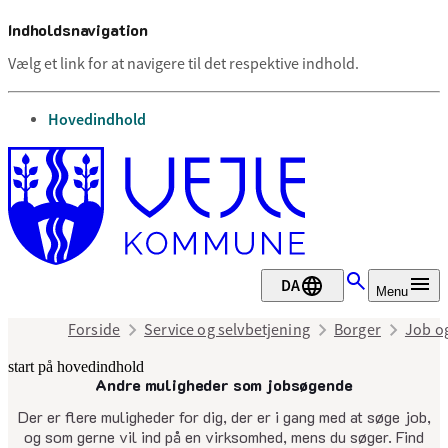
Indholdsnavigation
Vælg et link for at navigere til det respektive indhold.
gå til
Hovedindhold
DA
Menu
Forside
Service og selvbetjening
Borger
Job o
start på hovedindhold
Andre muligheder som jobsøgende
senest opdateret 7. maj 2025
Der er flere muligheder for dig, der er i gang med at søge job,
og som gerne vil ind på en virksomhed, mens du søger. Find