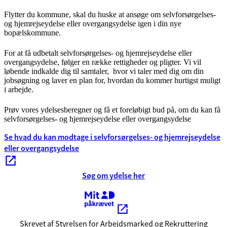
Flytter du kommune, skal du huske at ansøge om selvforsørgelses-
og hjemrejseydelse eller overgangsydelse igen i din nye
bopælskommune.
For at få udbetalt selvforsørgelses- og hjemrejseydelse eller
overgangsydelse, følger en række rettigheder og pligter. Vi vil
løbende indkalde dig til samtaler, hvor vi taler med dig om din
jobsøgning og laver en plan for, hvordan du kommer hurtigst muligt
i arbejde.
Prøv vores ydelsesberegner og få et foreløbigt bud på, om du kan få
selvforsørgelses- og hjemrejseydelse eller overgangsydelse
Se hvad du kan modtage i selvforsørgelses- og hjemrejseydelse
eller overgangsydelse
Søg om ydelse her
Kræver MitID
Skrevet af Styrelsen for Arbejdsmarked og Rekruttering