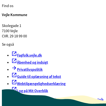
Find os
Vejle Kommune
Skolegade 1
7100 Vejle
CVR. 29 18 99 00
Se også
Fagfolk.vejle.dk
Åbenhed og indsigt
Privatlivspolitik
Guide til oplæsning af tekst
Webtilgængelighedserklæring
Log på Mit Overblik
Akut hjælp
EAN-numre
Oversigt over selvbetjening
Job
Presse