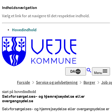
Indholdsnavigation
Vælg et link for at navigere til det respektive indhold.
gå til
Hovedindhold
DA
Menu
Forside
Service og selvbetjening
Borger
Job o
start på hovedindhold
Selvforsørgelses- og hjemrejseydelse eller
senest opdateret 5. marts 2026
overgangsydelse
Selvforsørgelses- og hjemrejseydelse eller overgangsydelse er