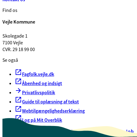
Find os
Vejle Kommune
Skolegade 1
7100 Vejle
CVR. 29 18 99 00
Se også
Fagfolk.vejle.dk
Åbenhed og indsigt
Privatlivspolitik
Guide til oplæsning af tekst
Webtilgængelighedserklæring
Log på Mit Overblik
Akut hjælp
EAN-numre
Oversigt over selvbetjening
Job