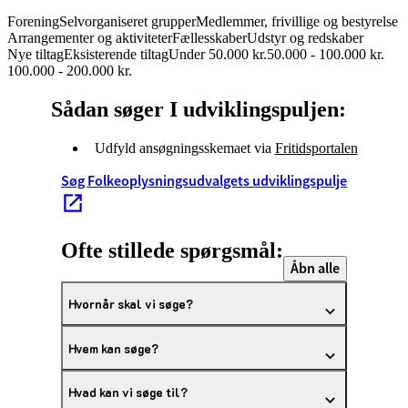
Forening
Selvorganiseret grupper
Medlemmer, frivillige og bestyrelse
Arrangementer og aktiviteter
Fællesskaber
Udstyr og redskaber
Nye tiltag
Eksisterende tiltag
Under 50.000 kr.
50.000 - 100.000 kr.
100.000 - 200.000 kr.
Sådan søger I udviklingspuljen:
Udfyld ansøgningsskemaet via
Fritidsportalen
Søg Folkeoplysningsudvalgets udviklingspulje
Ofte stillede spørgsmål:
Åbn alle
Hvornår skal vi søge?
Hvem kan søge?
Hvad kan vi søge til?