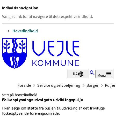
Indholdsnavigation
Vælg et link for at navigere til det respektive indhold.
gå til
Hovedindhold
DA
Menu
Forside
Service og selvbetjening
Borger
Puljer
start på hovedindhold
Folkeoplysningsudvalgets udviklingspulje
senest opdateret 8. maj 2026
I kan søge om støtte fra puljen til udvikling af det frivillige
folkeoplysende foreningsområde.