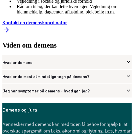
Vejledning i sociale og juridiske forhold
Råd om tiltag, der kan lette hverdagen Vejledning om
hjemmehjælp, dagcenter, aflastning, plejebolig m.m.
Kontakt en demenskoordinator
Viden om demens
Hvad er demens
Hvad er de mest almindelige tegn på demens?
Jeg har symptomer på demens - hvad gør jeg?
Demens og jura
Mennesker med demens kan med tiden få behov for hjælp til at
overskue spørgsmål om f.eks. økonomi og flytning. Læs, hvordan