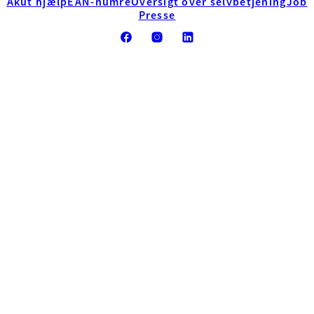
Akut hjælp
EAN-numre
Oversigt over selvbetjening
Job
Presse