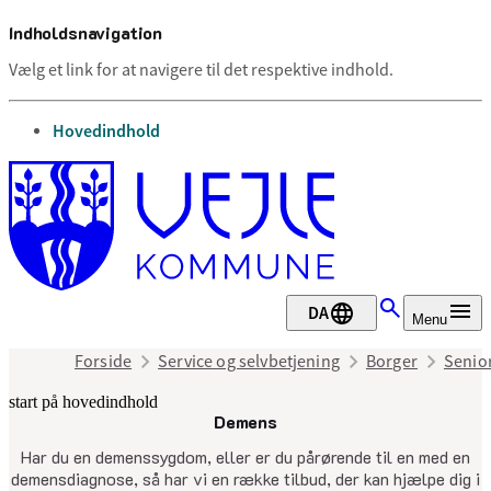
Indholdsnavigation
Vælg et link for at navigere til det respektive indhold.
gå til
Hovedindhold
DA
Menu
Forside
Service og selvbetjening
Borger
Senior
start på hovedindhold
Demens
senest opdateret 5. maj 2026
Har du en demenssygdom, eller er du pårørende til en med en
demensdiagnose, så har vi en række tilbud, der kan hjælpe dig i