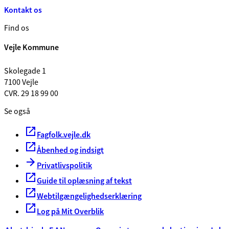
Kontakt os
Find os
Vejle Kommune
Skolegade 1
7100 Vejle
CVR. 29 18 99 00
Se også
Fagfolk.vejle.dk
Åbenhed og indsigt
Privatlivspolitik
Guide til oplæsning af tekst
Webtilgængelighedserklæring
Log på Mit Overblik