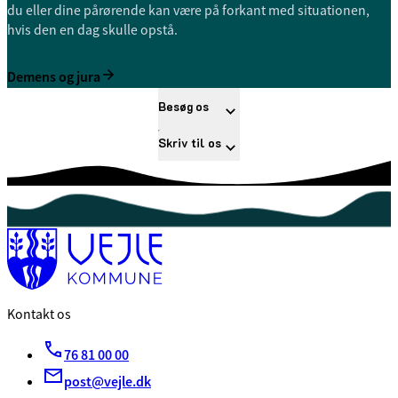
du eller dine pårørende kan være på forkant med situationen,
hvis den en dag skulle opstå.
Demens og jura
Besøg os
Skriv til os
Kontakt os
76 81 00 00
post@vejle.dk