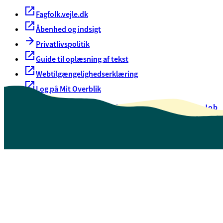
Fagfolk.vejle.dk
Åbenhed og indsigt
Privatlivspolitik
Guide til oplæsning af tekst
Webtilgængelighedserklæring
Log på Mit Overblik
Akut hjælp
EAN-numre
Oversigt over selvbetjening
Job
Presse