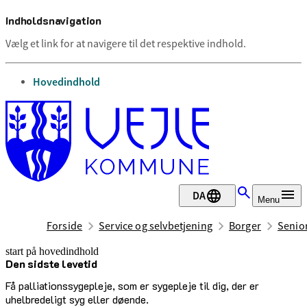
Indholdsnavigation
Vælg et link for at navigere til det respektive indhold.
gå til
Hovedindhold
DA
Menu
Forside
Service og selvbetjening
Borger
Senior
start på hovedindhold
Den sidste levetid
senest opdateret 13. marts 2025
Få palliationssygepleje, som er sygepleje til dig, der er
uhelbredeligt syg eller døende.