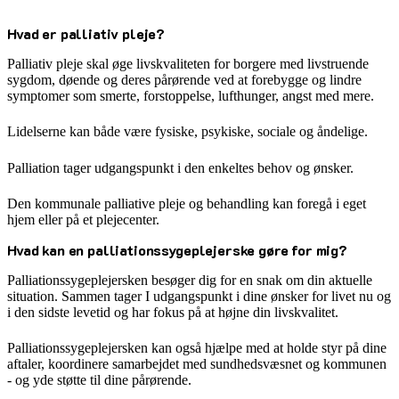
Hvad er palliativ pleje?
Palliativ pleje skal øge livskvaliteten for borgere med livstruende
sygdom, døende og deres pårørende ved at forebygge og lindre
symptomer som smerte, forstoppelse, lufthunger, angst med mere.
Lidelserne kan både være fysiske, psykiske, sociale og åndelige.
Palliation tager udgangspunkt i den enkeltes behov og ønsker.
Den kommunale palliative pleje og behandling kan foregå i eget
hjem eller på et plejecenter.
Hvad kan en palliationssygeplejerske gøre for mig?
Palliationssygeplejersken besøger dig for en snak om din aktuelle
situation. Sammen tager I udgangspunkt i dine ønsker for livet nu og
i den sidste levetid og har fokus på at højne din livskvalitet.
Palliationssygeplejersken kan også hjælpe med at holde styr på dine
aftaler, koordinere samarbejdet med sundhedsvæsnet og kommunen
- og yde støtte til dine pårørende.