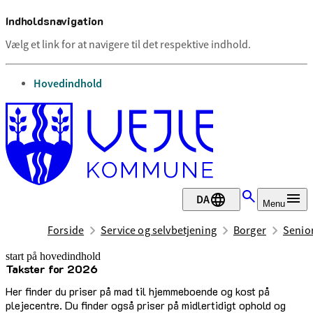
Indholdsnavigation
Vælg et link for at navigere til det respektive indhold.
gå til
Hovedindhold
DA
Menu
Forside
Service og selvbetjening
Borger
Senior
start på hovedindhold
Takster for 2026
senest opdateret 5. januar 2026
Her finder du priser på mad til hjemmeboende og kost på
plejecentre. Du finder også priser på midlertidigt ophold og