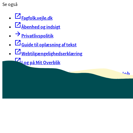
Se også
Fagfolk.vejle.dk
Åbenhed og indsigt
Privatlivspolitik
Guide til oplæsning af tekst
Webtilgængelighedserklæring
Log på Mit Overblik
Akut hjælp
EAN-numre
Oversigt over selvbetjening
Job
Presse