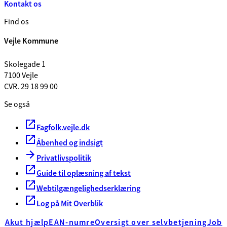
Kontakt os
Find os
Vejle Kommune
Skolegade 1
7100 Vejle
CVR. 29 18 99 00
Se også
Fagfolk.vejle.dk
Åbenhed og indsigt
Privatlivspolitik
Guide til oplæsning af tekst
Webtilgængelighedserklæring
Log på Mit Overblik
Akut hjælp
EAN-numre
Oversigt over selvbetjening
Job