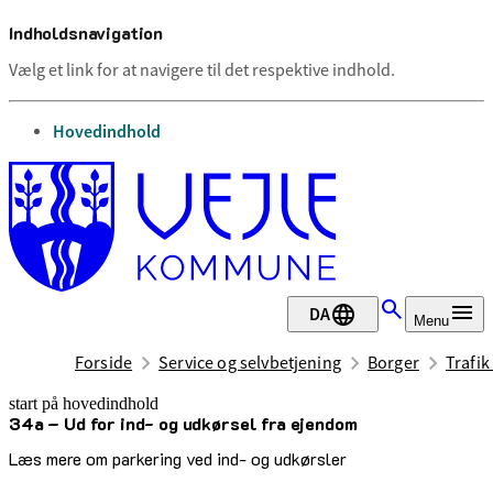
Indholdsnavigation
Vælg et link for at navigere til det respektive indhold.
gå til
Hovedindhold
DA
Menu
Forside
Service og selvbetjening
Borger
Trafik
start på hovedindhold
34a – Ud for ind- og udkørsel fra ejendom
senest opdateret 13. november 2025
Læs mere om parkering ved ind- og udkørsler