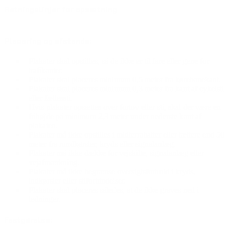
Retningslinjer for opsætning
Placering og afstande:
Plakater skal opstilles, så de ikke er til fare eller gene for
trafikanter.
Plakater skal placeres minimum 0,5 meter fra kørebanekant.
Plakater skal placeres minimum 0,3 meter fra kant af cykelsti
eller fællessti.
Hvis plakater opsættes over fortov eller sti, skal der være en
frihøjde på minimum 2,3 meter under nederste kant af
plakaten.
Plakater må ikke opstilles i midterrabatter eller tættere end 50
meter fra rundkørsler, kryds eller signalanlæg.
Plakater må ikke dække for vejskilte, signalanlæg eller
vejafmærkning.
Plakater må ikke begrænse oversigtsforhold i kryds,
indkørsler eller stiforbindelser.
Plakater skal placeres således, at de ikke graves ned i
ledninger.
Fastgørelse: