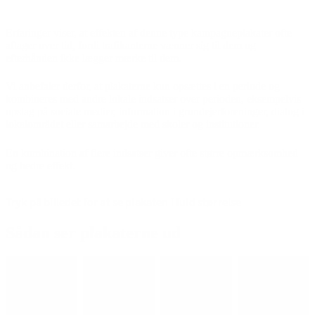
Erfaringer viser, at effekten af denne type kampagneplakater ofte
aftager over tid, fordi trafikanterne vænner sig til dem og
efterhånden ikke lægger mærke til dem.
Vi anbefaler derfor, at plakaterne kun opsættes i en periode og
kombineres med andre lokale indsatser over perioden, eksempelvis
opslag på sociale medier, information i grundejerforeninger, dialog i
lokalområdet eller samarbejde med skoler og institutioner.
En kombination af flere indsatser giver ofte større opmærksomhed
og bedre effekt.
Tryk på billedet for at se plakaten i fuld størrelse
Sådan ser plakaterne ud