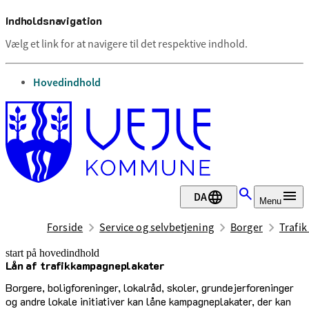
Indholdsnavigation
Vælg et link for at navigere til det respektive indhold.
gå til
Hovedindhold
DA
Menu
Forside
Service og selvbetjening
Borger
Trafik
start på hovedindhold
Lån af trafikkampagneplakater
senest opdateret 10. august 2026
Borgere, boligforeninger, lokalråd, skoler, grundejerforeninger
og andre lokale initiativer kan låne kampagneplakater, der kan