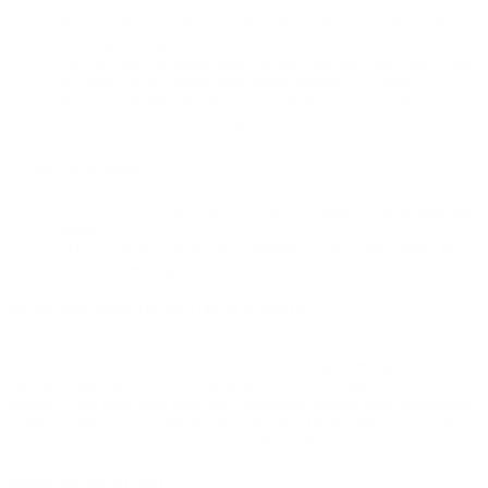
Plakater skal opstilles stabilt og forsvarligt i stander på fod
eller med jordspyd.
Der må ikke anvendes søm, skruer, lim, metaltråd eller strips
på træer, skilte, master eller andet kommunalt udstyr.
Plakater må ikke fastgøres til vejskilte, autoværn, broer,
buslæskure eller belysningsmaster.
Tilsyn og ansvar:
Låner har det fulde ansvar for korrekt opsætning og løbende
tilsyn.
Hvis en plakat vælter eller beskadiges, skal låner sørge for
hurtig udbedring eller fjernelse.
Vores mulighed for at fjerne plakater
Hvis vi vurderer, at plakaterne er opsat uhensigtsmæssigt eller i strid
med retningslinjerne, kan kommunen kræve forholdene
ændret. Hvis dette ikke sker, kan plakaterne fjernes uden yderligere
varsel. Kommunen og politiet kan desuden fjerne plakater, hvis de
vurderes at være til fare eller ulempe for trafikken.
Gode råd om effekt