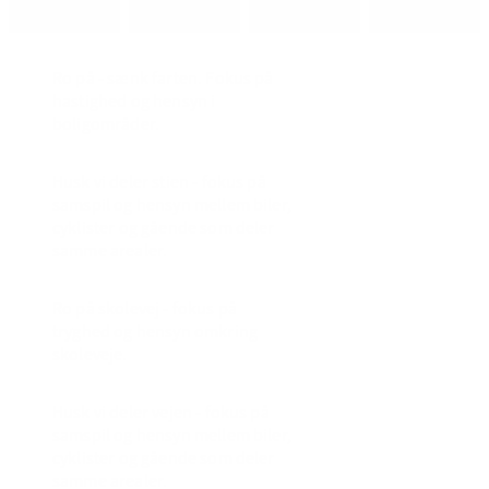
Ro på - sænk farten. Fokus på
hastighed og hensyn i
boligområder.
Husk vi deler stien - fokus på
samspil og hensyn mellem biler,
cyklister og gående som deler
samme arealer.
Ro på skolevej - fokus på
tryghed og hensyn omkring
skoleveje.
Husk vi deler vejen - fokus på
samspil og hensyn mellem biler,
cyklister og gående som deler
samme arealer.