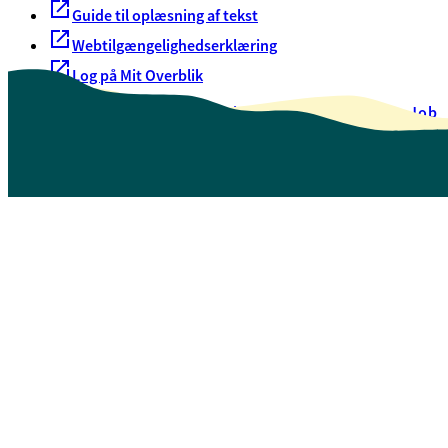
Guide til oplæsning af tekst
Webtilgængelighedserklæring
Log på Mit Overblik
Akut hjælp
EAN-numre
Oversigt over selvbetjening
Job
Presse