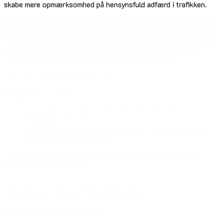
skabe mere opmærksomhed på hensynsfuld adfærd i trafikken.
Indholdsnavigation
Plakaterne kan lånes efter aftale med kommunens trafikteam og
anvendes midlertidigt på veje og stier i Vejle Kommune.
Hvor må plakaterne opsættes?
Plakaterne kan opsættes:
langs offentlige veje og stier efter aftale med Vejle
Kommune
langs private veje og private fællesveje, hvis der foreligger
aftale med vejens ejer/ejere
Det er låners ansvar at sikre, at nødvendige aftaler og tilladelser
foreligger inden opsætning.
Ansøg om lån af plakaterne
Ansøg om lån af trafikplakater