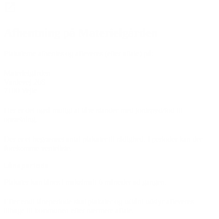
Afhentning på Materielgården
Plakaterne afhentes og afleveres (efter aftale) på:
Materielgården
Vardevej 268
7100 Vejle
Her er det også muligt at låne stander med jordspyd/fod til
opsætning.
Der er et begrænset antal plakater til rådighed. I perioder kan der
forekomme venteliste.
Låneperiode
Plakater kan lånes i maksimalt 6 måneder ad gangen.
Efter endt låneperiode skal plakater og udlånt udstyr afleveres
tilbage til kommunen efter nærmere aftale.