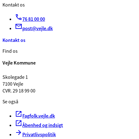
Kontakt os
76 81 00 00
post@vejle.dk
Kontakt os
Find os
Vejle Kommune
Skolegade 1
7100 Vejle
CVR. 29 18 99 00
Se også
Fagfolk.vejle.dk
Åbenhed og indsigt
Privatlivspolitik