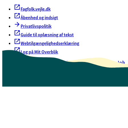
Fagfolk.vejle.dk
Åbenhed og indsigt
Privatlivspolitik
Guide til oplæsning af tekst
Webtilgængelighedserklæring
Log på Mit Overblik
Akut hjælp
EAN-numre
Oversigt over selvbetjening
Job
Presse