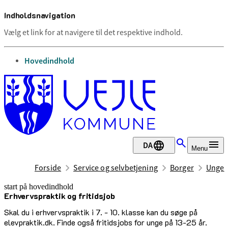
Indholdsnavigation
Vælg et link for at navigere til det respektive indhold.
gå til
Hovedindhold
DA
Menu
Forside
Service og selvbetjening
Borger
Unge
start på hovedindhold
Erhvervspraktik og fritidsjob
senest opdateret 28. februar 2025
Skal du i erhvervspraktik i 7. - 10. klasse kan du søge på
elevpraktik.dk. Finde også fritidsjobs for unge på 13-25 år.