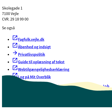
Skolegade 1
7100 Vejle
CVR. 29 18 99 00
Se også
Fagfolk.vejle.dk
Åbenhed og indsigt
Privatlivspolitik
Guide til oplæsning af tekst
Webtilgængelighedserklæring
Log på Mit Overblik
Akut hjælp
EAN-numre
Oversigt over selvbetjening
Job
Presse