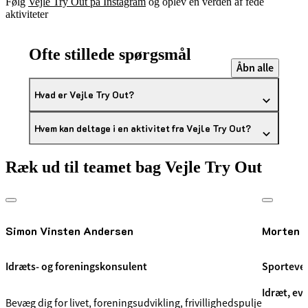
Følg
Vejle Try Out på Instagram
og oplev en verden af fede
aktiviteter
Ofte stillede spørgsmål
Åbn alle
Hvad er Vejle Try Out?
Hvem kan deltage i en aktivitet fra Vejle Try Out?
Ræk ud til teamet bag Vejle Try Out
Simon Vinsten Andersen
Morten V
Idræts- og foreningskonsulent
Sporteven
Idræt, ev
Bevæg dig for livet, foreningsudvikling, frivillighedspulje