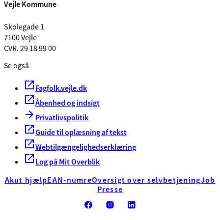
Vejle Kommune
Skolegade 1
7100 Vejle
CVR. 29 18 99 00
Se også
Fagfolk.vejle.dk
Åbenhed og indsigt
Privatlivspolitik
Guide til oplæsning af tekst
Webtilgængelighedserklæring
Log på Mit Overblik
Akut hjælp
EAN-numre
Oversigt over selvbetjening
Job
Presse