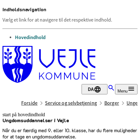
Indholdsnavigation
Vælg et link for at navigere til det respektive indhold.
gå til
Hovedindhold
DA
Menu
Forside
Service og selvbetjening
Borger
Unge
start på hovedindhold
Ungdomsuddannelser i Vejle
senest opdateret 1. februar 2026
Når du er færdig med 9. eller 10. klasse, har du flere muligheder
for at tage en ungdomsuddannelse.