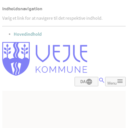
Indholdsnavigation
Vælg et link for at navigere til det respektive indhold.
gå til
Hovedindhold
DA
Menu