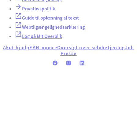
Privatlivspolitik
Guide til oplæsning af tekst
Webtilgængelighedserklæring
Log på Mit Overblik
Akut hjælp
EAN-numre
Oversigt over selvbetjening
Job
Presse