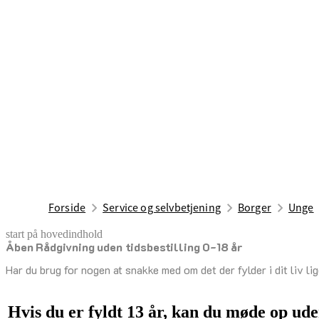
Forside
Service og selvbetjening
Borger
Unge
start på hovedindhold
Åben Rådgivning uden tidsbestilling 0-18 år
senest opdateret 19. november 2025
Har du brug for nogen at snakke med om det der fylder i dit liv l
Hvis du er fyldt 13 år, kan du møde op ude