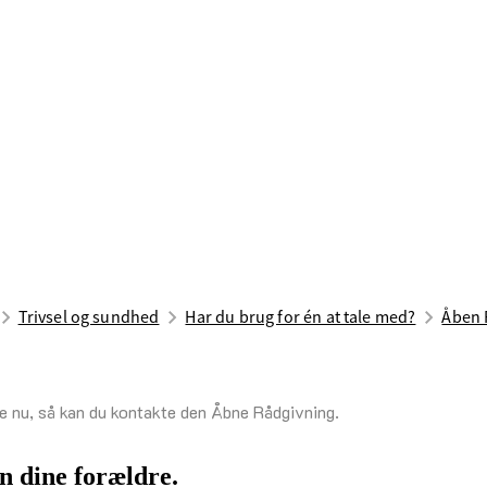
Trivsel og sundhed
Har du brug for én at tale med?
Åben R
ige nu, så kan du kontakte den Åbne Rådgivning.
n dine forældre.