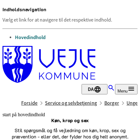
Indholdsnavigation
Vælg et link for at navigere til det respektive indhold.
gå til
Hovedindhold
DA
Menu
Forside
Service og selvbetjening
Borger
Unge
start på hovedindhold
Køn, krop og sex
senest opdateret 13. oktober 2025
Stil spørgsmål og få vejledning om køn, krop, sex og
prævention - eller det, der fylder hos dig helt anonymt.