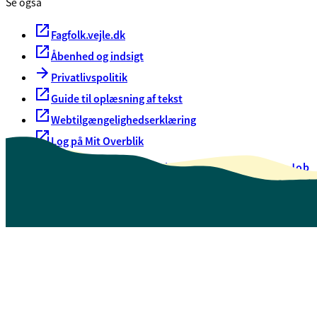
Se også
Fagfolk.vejle.dk
Åbenhed og indsigt
Privatlivspolitik
Guide til oplæsning af tekst
Webtilgængelighedserklæring
Log på Mit Overblik
Akut hjælp
EAN-numre
Oversigt over selvbetjening
Job
Presse