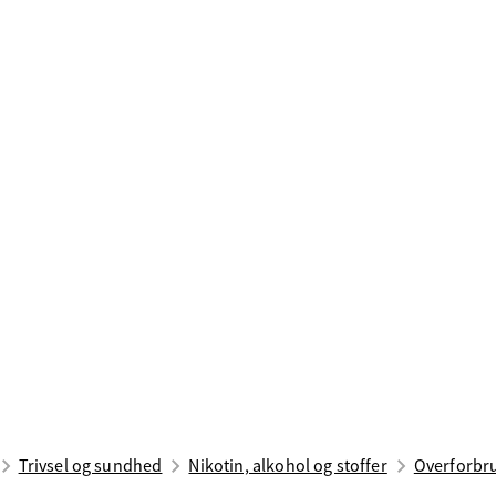
Trivsel og sundhed
Nikotin, alkohol og stoffer
Overforbru