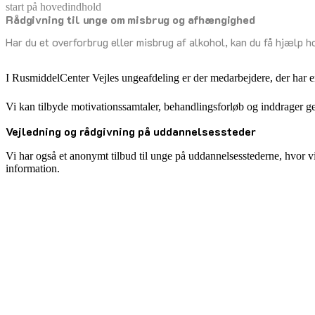
start på hovedindhold
Rådgivning til unge om misbrug og afhængighed
senest opdateret 26. marts 2025
Har du et overforbrug eller misbrug af alkohol, kan du få hjælp hos
I RusmiddelCenter Vejles ungeafdeling er der medarbejdere, der har erf
Vi kan tilbyde motivationssamtaler, behandlingsforløb og inddrager ge
Vejledning og rådgivning på uddannelsessteder
Vi har også et anonymt tilbud til unge på uddannelsesstederne, hvor 
information.