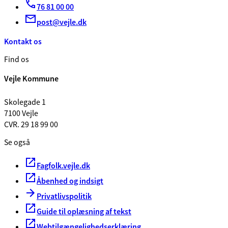
76 81 00 00
post@vejle.dk
Kontakt os
Find os
Vejle Kommune
Skolegade 1
7100 Vejle
CVR. 29 18 99 00
Se også
Fagfolk.vejle.dk
Åbenhed og indsigt
Privatlivspolitik
Guide til oplæsning af tekst
Webtilgængelighedserklæring