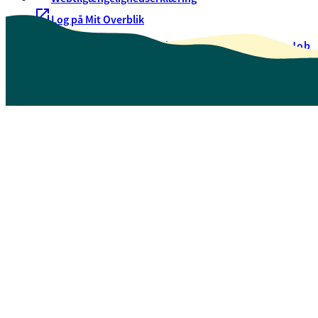
Log på Mit Overblik
Akut hjælp
EAN-numre
Oversigt over selvbetjening
Job
Presse