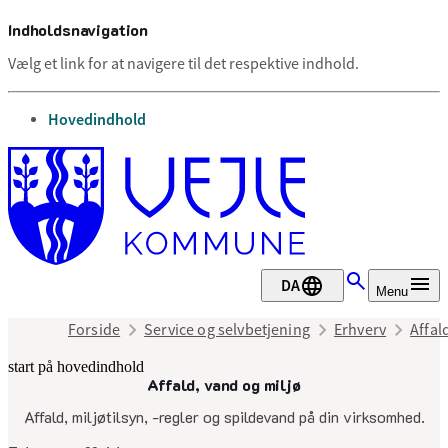
Indholdsnavigation
Vælg et link for at navigere til det respektive indhold.
gå til
Hovedindhold
DA
Menu
Forside
Service og selvbetjening
Erhverv
Affal
start på hovedindhold
Affald, vand og miljø
senest opdateret 14. maj 2025
Affald, miljøtilsyn, -regler og spildevand på din virksomhed.