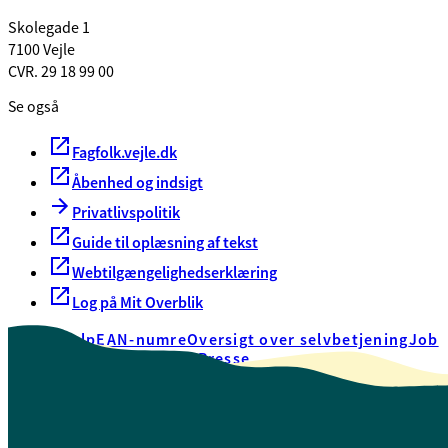
Skolegade 1
7100 Vejle
CVR. 29 18 99 00
Se også
Fagfolk.vejle.dk
Åbenhed og indsigt
Privatlivspolitik
Guide til oplæsning af tekst
Webtilgængelighedserklæring
Log på Mit Overblik
Akut hjælp
EAN-numre
Oversigt over selvbetjening
Job
Presse