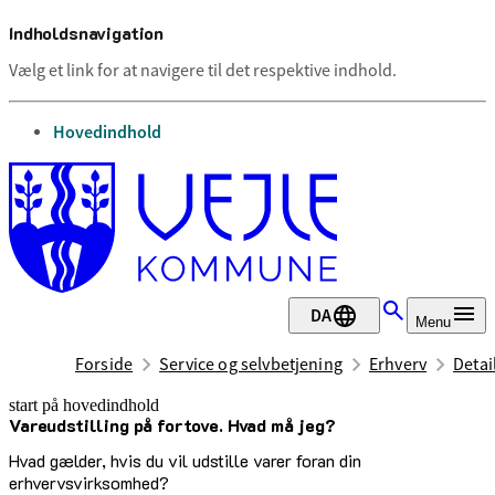
Indholdsnavigation
Vælg et link for at navigere til det respektive indhold.
gå til
Hovedindhold
DA
Menu
Forside
Service og selvbetjening
Erhverv
Detai
start på hovedindhold
Vareudstilling på fortove. Hvad må jeg?
senest opdateret 12. februar 2025
Hvad gælder, hvis du vil udstille varer foran din
erhvervsvirksomhed?