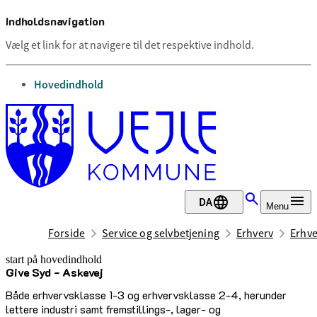
Indholdsnavigation
Vælg et link for at navigere til det respektive indhold.
gå til
Hovedindhold
DA
Menu
Forside
Service og selvbetjening
Erhverv
Erhve
start på hovedindhold
Give Syd - Askevej
senest opdateret 18. december 2025
Både erhvervsklasse 1-3 og erhvervsklasse 2-4, herunder
lettere industri samt fremstillings-, lager- og