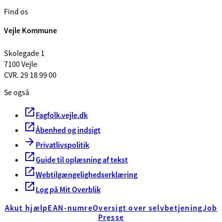
Find os
Vejle Kommune
Skolegade 1
7100 Vejle
CVR. 29 18 99 00
Se også
Fagfolk.vejle.dk
Åbenhed og indsigt
Privatlivspolitik
Guide til oplæsning af tekst
Webtilgængelighedserklæring
Log på Mit Overblik
Akut hjælp
EAN-numre
Oversigt over selvbetjening
Job
Presse