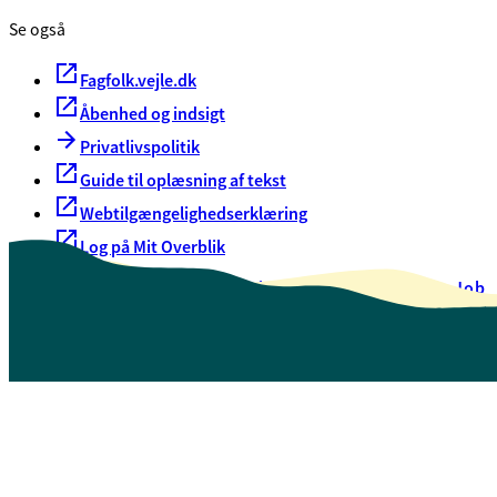
Se også
Fagfolk.vejle.dk
Åbenhed og indsigt
Privatlivspolitik
Guide til oplæsning af tekst
Webtilgængelighedserklæring
Log på Mit Overblik
Akut hjælp
EAN-numre
Oversigt over selvbetjening
Job
Presse