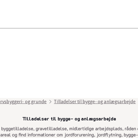
rvsbyggeri- og grunde
Tilladelser til bygge- og anlægsarbejde
Tilladelser til bygge- og anlægsarbejde
senest opdateret 27. marts 2025
byggetilladelse, gravetilladelse, midlertidige arbejdsplads, råden
areal og find informationer om jordforurening, jordflytning, bygge