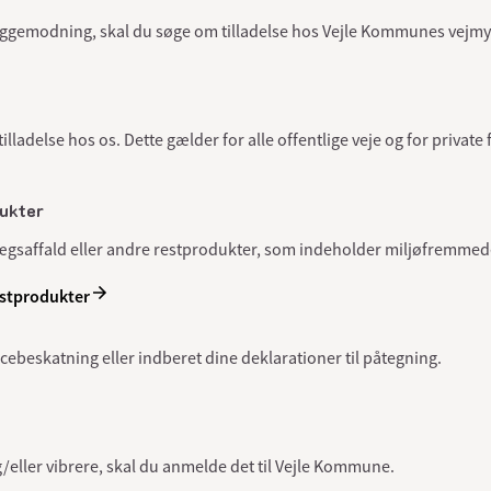
 byggemodning, skal du søge om tilladelse hos Vejle Kommunes vejm
lladelse hos os. Dette gælder for alle offentlige veje og for private f
ukter
ægsaffald eller andre restprodukter, som indeholder miljøfremmede
estprodukter
eskatning eller indberet dine deklarationer til påtegning.
g/eller vibrere, skal du anmelde det til Vejle Kommune.