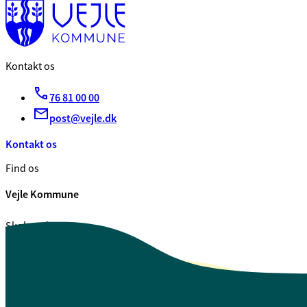
Kontakt os
76 81 00 00
post@vejle.dk
Kontakt os
Find os
Vejle Kommune
Skolegade 1
7100 Vejle
CVR. 29 18 99 00
Se også