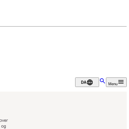
DA
Menu
 over
- og