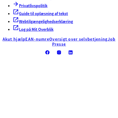
Privatlivspolitik
Guide til oplæsning af tekst
Webtilgængelighedserklæring
Log på Mit Overblik
Akut hjælp
EAN-numre
Oversigt over selvbetjening
Job
Presse