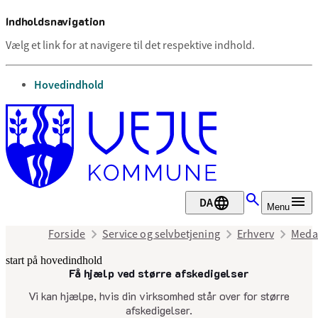
Indholdsnavigation
Vælg et link for at navigere til det respektive indhold.
gå til
Hovedindhold
DA
Menu
Forside
Service og selvbetjening
Erhverv
Medar
start på hovedindhold
Få hjælp ved større afskedigelser
senest opdateret 18. februar 2025
Vi kan hjælpe, hvis din virksomhed står over for større
afskedigelser.