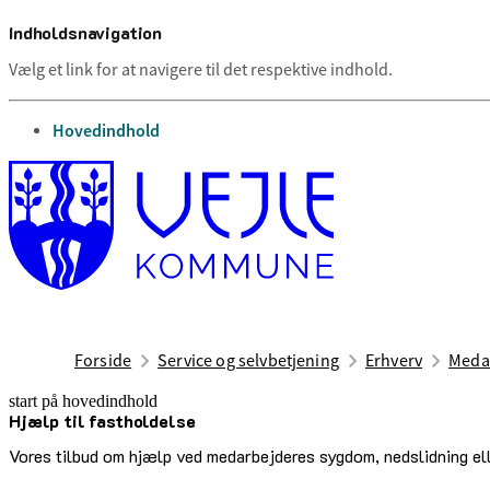
Indholdsnavigation
Vælg et link for at navigere til det respektive indhold.
gå til
Hovedindhold
Forside
Service og selvbetjening
Erhverv
Medar
start på hovedindhold
Hjælp til fastholdelse
senest opdateret 11. marts 2026
Vores tilbud om hjælp ved medarbejderes sygdom, nedslidning ell