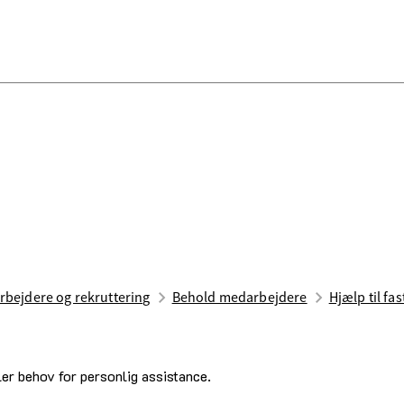
bejdere og rekruttering
Behold medarbejdere
Hjælp til fa
er behov for personlig assistance.