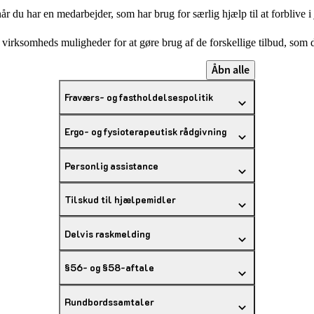
r du har en medarbejder, som har brug for særlig hjælp til at forblive i
 virksomheds muligheder for at gøre brug af de forskellige tilbud, som
Åbn alle
Fraværs- og fastholdelsespolitik
Ergo- og fysioterapeutisk rådgivning
Personlig assistance
Tilskud til hjælpemidler
Delvis raskmelding
§56- og §58-aftale
Rundbordssamtaler