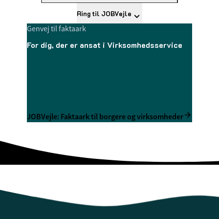
Ring til JOBVejle
Genvej til faktaark
For dig, der er ansat i Virksomhedsservice
JOBVejle: Faktaark til borgere og virksomheder