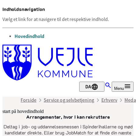
Indholdsnavigation
Vælg et link for at navigere til det respektive indhold.
gå til
Hovedindhold
DA
Menu
Forside
Service og selvbetjening
Erhverv
Medar
start på hovedindhold
Arrangementer, hvor I kan rekruttere
senest opdateret 25. april 2025
Deltag i job- og uddannelsesmessen i Spinderihallerne og mød
kandidater direkte. Eller brug JobMatch for at finde din næste