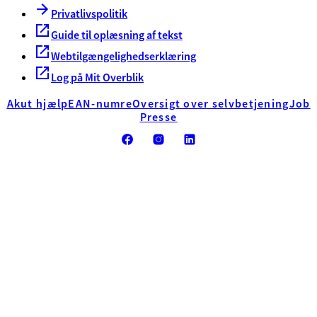
Privatlivspolitik
Guide til oplæsning af tekst
Webtilgængelighedserklæring
Log på Mit Overblik
Akut hjælp
EAN-numre
Oversigt over selvbetjening
Job
Presse