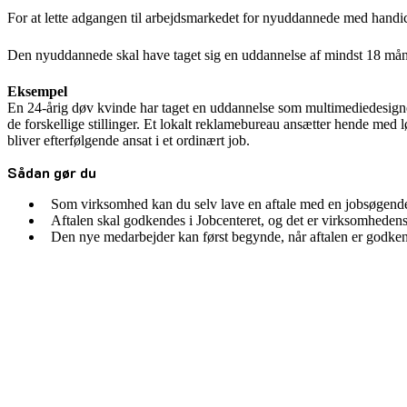
For at lette adgangen til arbejdsmarkedet for nyuddannede med handic
Den nyuddannede skal have taget sig en uddannelse af mindst 18 måne
Eksempel
En 24-årig døv kvinde har taget en uddannelse som multimediedesigner
de forskellige stillinger. Et lokalt reklamebureau ansætter hende me
bliver efterfølgende ansat i et ordinært job.
Sådan gør du
Som virksomhed kan du selv lave en aftale med en jobsøgende
Aftalen skal godkendes i Jobcenteret, og det er virksomheden
Den nye medarbejder kan først begynde, når aftalen er godke