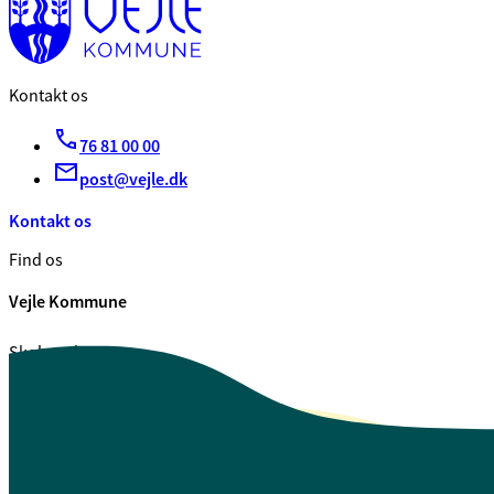
Kontakt os
76 81 00 00
post@vejle.dk
Kontakt os
Find os
Vejle Kommune
Skolegade 1
7100 Vejle
CVR. 29 18 99 00
Se også
Fagfolk.vejle.dk