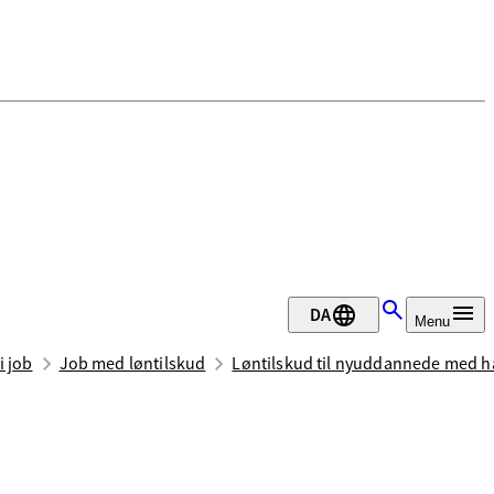
DA
Menu
i job
Job med løntilskud
Løntilskud til nyuddannede med 