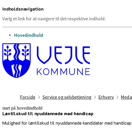
Indholdsnavigation
Vælg et link for at navigere til det respektive indhold.
gå til
Hovedindhold
Forside
Service og selvbetjening
Erhverv
Medar
start på hovedindhold
Løntilskud til nyuddannede med handicap
senest opdateret 18. februar 2025
Mulighed for løntilskud til nyuddannede kandidater med handicap