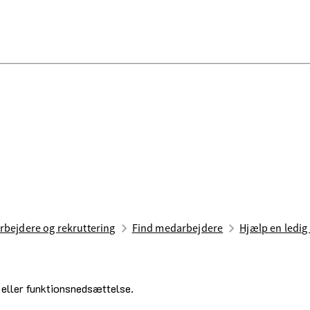
bejdere og rekruttering
Find medarbejdere
Hjælp en ledig 
 eller funktionsnedsættelse.