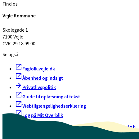
Find os
Vejle Kommune
Skolegade 1
7100 Vejle
CVR. 29 18 99 00
Se også
Fagfolk.vejle.dk
Åbenhed og indsigt
Privatlivspolitik
Guide til oplæsning af tekst
Webtilgængelighedserklæring
Log på Mit Overblik
Akut hjælp
EAN-numre
Oversigt over selvbetjening
Job
Presse