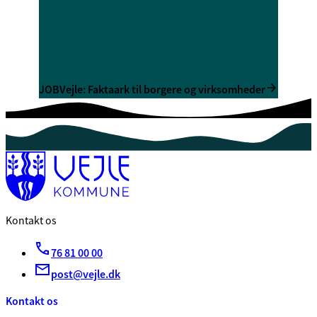
JOBVejle: Faktaark til borgere og virksomheder
Kontakt os
76 81 00 00
post@vejle.dk
Kontakt os