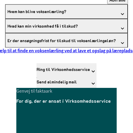
Hvem kan blive voksenlærling?
Hvad kan min virksomhed få i tilskud?
Er der ansøgningsfrist for tilskud til voksenlærlingeløn?
ælp til at finde en voksenlærling ved at lave et opslag på læreplad
Ring til Virksomhedsservice
Send almindelig mail
Genvej til faktaark
For dig, der er ansat i Virksomhedsservice