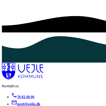
Kontakt os
76 81 00 00
post@vejle.dk