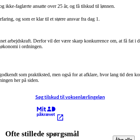
 ikke-faglærte ansatte over 25 år, og få tilskud til lønnen.
aring, og som er klar til et større ansvar fra dag 1.
net arbejdskraft. Derfor vil der være skarp konkurrence om, at få fat i
od økonomi i ordningen.
 godkendt som praktiksted, men også for at afklare, hvor lang tid den
ningen her på siden.
Søg tilskud til voksenlærlingeløn
Kræver MitID
Ofte stillede spørgsmål
Åbn alle