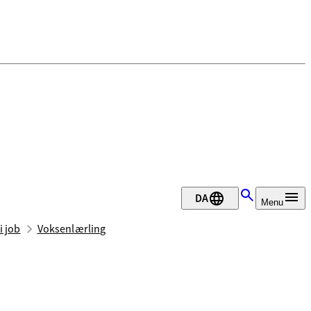
DA
Menu
i job
Voksenlærling