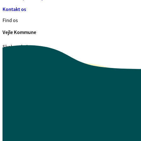
Kontakt os
Find os
Vejle Kommune
Skolegade 1
7100 Vejle
CVR. 29 18 99 00
Se også
Fagfolk.vejle.dk
Åbenhed og indsigt
Privatlivspolitik
Guide til oplæsning af tekst
Webtilgængelighedserklæring
Log på Mit Overblik