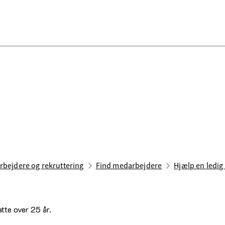
bejdere og rekruttering
Find medarbejdere
Hjælp en ledig 
atte over 25 år.