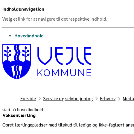
Indholdsnavigation
Vælg et link for at navigere til det respektive indhold.
gå til
Hovedindhold
Forside
Service og selvbetjening
Erhverv
Medar
start på hovedindhold
Voksenlærling
senest opdateret 1. februar 2026
Opret lærlingepladser med tilskud til ledige og ikke-faglært ans