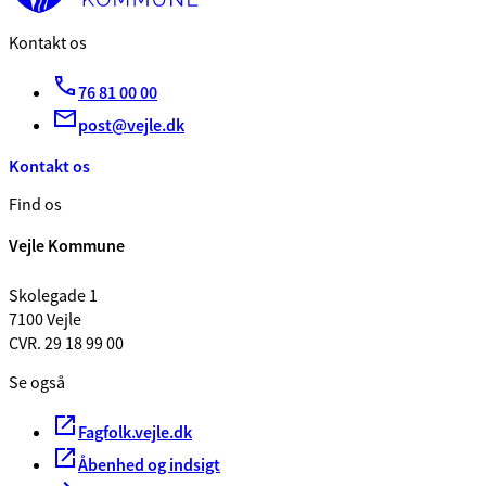
Kontakt os
76 81 00 00
post@vejle.dk
Kontakt os
Find os
Vejle Kommune
Skolegade 1
7100 Vejle
CVR. 29 18 99 00
Se også
Fagfolk.vejle.dk
Åbenhed og indsigt