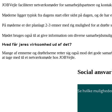
JOBVejle faciliterer netværksmøder for samarbejdspartnere og kontak
Møderne ligger typisk fra dagens start eller sidst på dagen, og de har e
På møderne er der planlagt 2-3 emner med rig mulighed for at drøfte 
Mødet bruges også til at give information om diverse samarbejdsmulig
Hvad får jeres virksomhed ud af det?
Mange af emnerne og drøftelserne retter sig også mod det gode samarb
at tage med til et netværksmøde hos JOBVejle.
Social ansvar
Se hvilke mulighede