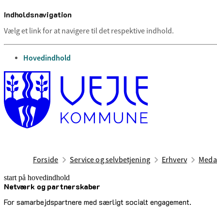
Indholdsnavigation
Vælg et link for at navigere til det respektive indhold.
gå til
Hovedindhold
Forside
Service og selvbetjening
Erhverv
Medar
start på hovedindhold
Netværk og partnerskaber
senest opdateret 1. februar 2026
For samarbejdspartnere med særligt socialt engagement.