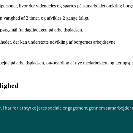
tpersoner, hvor der videndeles og sparres på samarbejdet omkring borge
n varighed af 2 timer, og afvikles 2 gange årligt.
spørgsmål fra dagligdagen på arbejdspladsen.
heder, der kan understøtte udvikling af borgernes arbejdsevne.
ejde på arbejdspladsen, on-boarding af nye medarbejdere og læringspro
lighed
r, I har for at styrke jeres sociale engagement gennem samarbejde