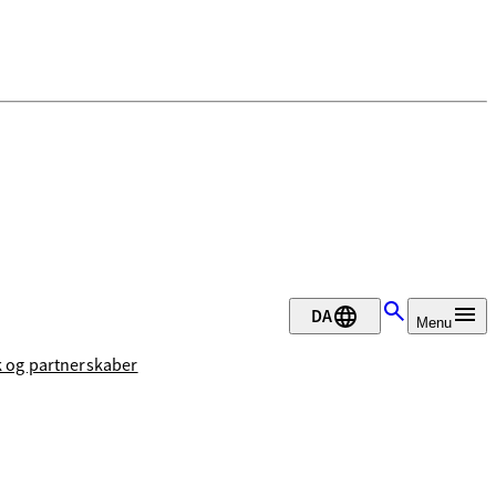
DA
Menu
 og partnerskaber