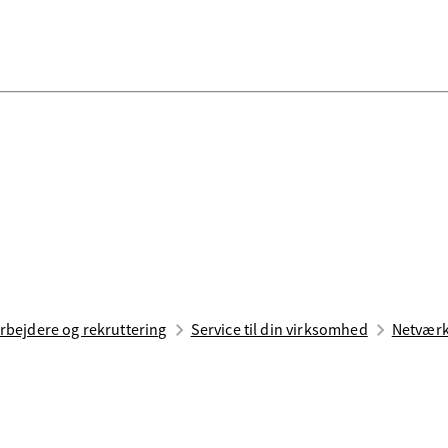
bejdere og rekruttering
Service til din virksomhed
Netværk