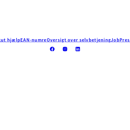
kut hjælp
EAN-numre
Oversigt over selvbetjening
Job
Pres