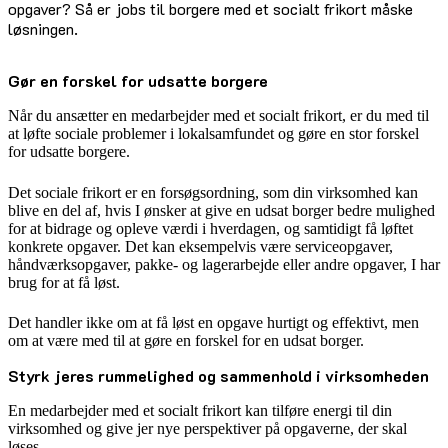
opgaver? Så er jobs til borgere med et socialt frikort måske
løsningen.
Gør en forskel for udsatte borgere
Når du ansætter en medarbejder med et socialt frikort, er du med til
at løfte sociale problemer i lokalsamfundet og gøre en stor forskel
for udsatte borgere.
Det sociale frikort er en forsøgsordning, som din virksomhed kan
blive en del af, hvis I ønsker at give en udsat borger bedre mulighed
for at bidrage og opleve værdi i hverdagen, og samtidigt få løftet
konkrete opgaver. Det kan eksempelvis være serviceopgaver,
håndværksopgaver, pakke- og lagerarbejde eller andre opgaver, I har
brug for at få løst.
Det handler ikke om at få løst en opgave hurtigt og effektivt, men
om at være med til at gøre en forskel for en udsat borger.
Styrk jeres rummelighed og sammenhold i virksomheden
En medarbejder med et socialt frikort kan tilføre energi til din
virksomhed og give jer nye perspektiver på opgaverne, der skal
løses.