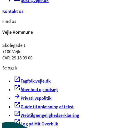
post@vejle.dk
Kontakt os
Find os
Vejle Kommune
Skolegade 1
7100 Vejle
CVR. 29 18 99 00
Se også
Fagfolk.vejle.dk
Åbenhed og indsigt
Privatlivspolitik
Guide til oplæsning af tekst
Webtilgængelighedserklæring
Log på Mit Overblik