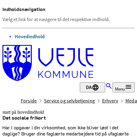
Indholdsnavigation
Vælg et link for at navigere til det respektive indhold.
gå til
Hovedindhold
DA
Menu
Forside
Service og selvbetjening
Erhverv
Medar
start på hovedindhold
Det sociale frikort
senest opdateret 2. februar 2026
Har I opgaver i din virksomhed, som ikke bliver løst i det
daglige? Bruger dine faglærte medarbejdere tid på ufaglærte