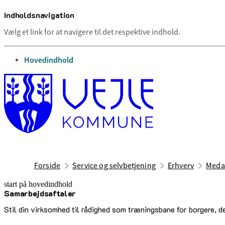
Indholdsnavigation
Vælg et link for at navigere til det respektive indhold.
gå til
Hovedindhold
Forside
Service og selvbetjening
Erhverv
Medar
start på hovedindhold
Samarbejdsaftaler
senest opdateret 1. februar 2026
Stil din virksomhed til rådighed som træningsbane for borgere, de