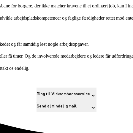
gsbane for borgere, der ikke matcher kravene til et ordinært job, kan I 
vikle arbejdspladskompetencer og faglige færdigheder rettet mod enten e
kedet og får samtidig løst nogle arbejdsopgaver.
 eller få timer. Og de involverede medarbejdere og ledere får udfordringe
takt os endelig.
Ring til Virksomhedsservice
Send almindelig mail