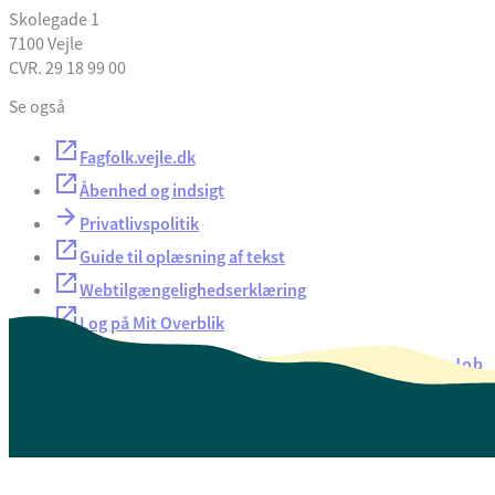
Skolegade 1
7100 Vejle
CVR. 29 18 99 00
Se også
Fagfolk.vejle.dk
Åbenhed og indsigt
Privatlivspolitik
Guide til oplæsning af tekst
Webtilgængelighedserklæring
Log på Mit Overblik
Akut hjælp
EAN-numre
Oversigt over selvbetjening
Job
Presse