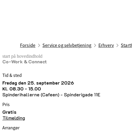
Forside
Service og selvbetjening
Erhverv
Start
start på hovedindhold
Co-Work & Connect
senest opdateret 17. juni 2026
Tid & sted
fredag den 25. september 2026
kl. 08.30 - 15.00
Spinderihallerne (Cafeen) - Spinderigade 11E
Pris
Gratis
Tilmelding
Arrangør