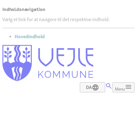
Indholdsnavigation
Vælg et link for at navigere til det respektive indhold.
gå til
Hovedindhold
DA
Menu