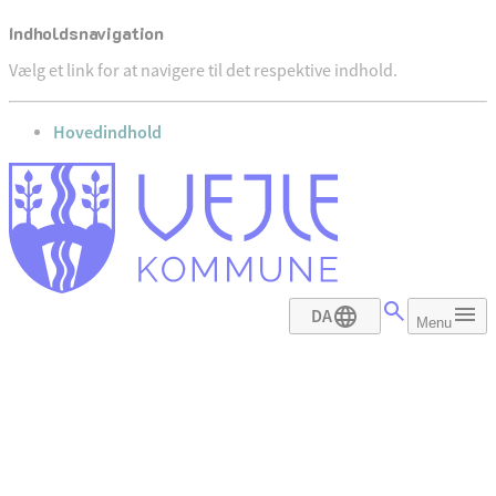
Indholdsnavigation
Vælg et link for at navigere til det respektive indhold.
gå til
Hovedindhold
DA
Menu