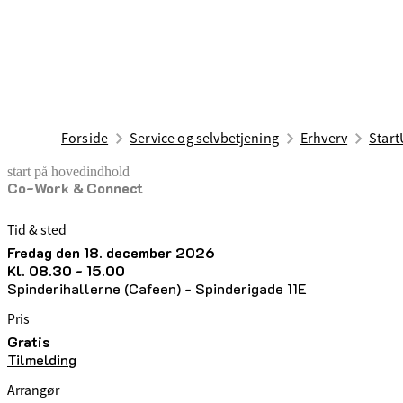
Forside
Service og selvbetjening
Erhverv
Start
start på hovedindhold
Co-Work & Connect
senest opdateret 17. juni 2026
Tid & sted
fredag den 18. december 2026
kl. 08.30 - 15.00
Spinderihallerne (Cafeen) - Spinderigade 11E
Pris
Gratis
Tilmelding
Arrangør