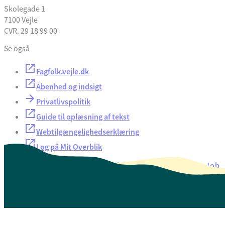
Skolegade 1
7100 Vejle
CVR. 29 18 99 00
Se også
Fagfolk.vejle.dk
Åbenhed og indsigt
Privatlivspolitik
Guide til oplæsning af tekst
Webtilgængelighedserklæring
Log på Mit Overblik
Akut hjælp
EAN-numre
Oversigt over selvbetjening
Job
Presse