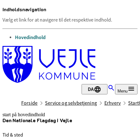
Indholdsnavigation
Vælg et link for at navigere til det respektive indhold.
gå til
Hovedindhold
DA
Menu
Forside
Service og selvbetjening
Erhverv
Start
start på hovedindhold
Den Nationale Flagdag i Vejle
senest opdateret 8. august 2026
Tid & sted