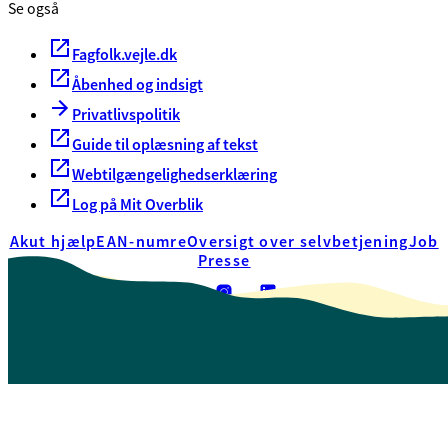
Se også
Fagfolk.vejle.dk
Åbenhed og indsigt
Privatlivspolitik
Guide til oplæsning af tekst
Webtilgængelighedserklæring
Log på Mit Overblik
Akut hjælp
EAN-numre
Oversigt over selvbetjening
Job
Presse