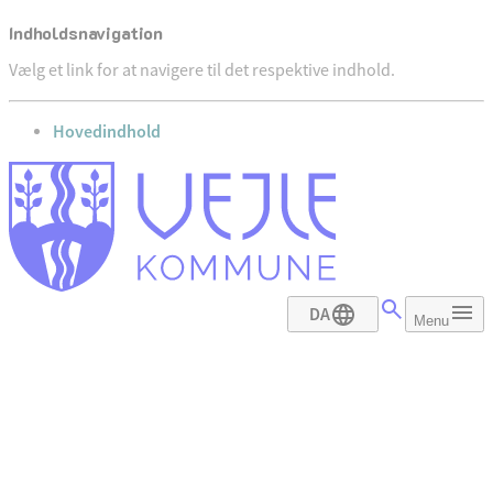
Indholdsnavigation
Vælg et link for at navigere til det respektive indhold.
gå til
Hovedindhold
DA
Menu