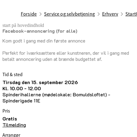
Forside
Service og selvbetjening
Erhverv
Start
start på hovedindhold
Facebook-annoncering (for alle)
senest opdateret 18. maj 2026
Kom godt i gang med din første annonce
Perfekt for iværksættere eller kunstneren, der vil i gang med
betalt annoncering uden at brænde budgettet af.
Tid & sted
tirsdag den 15. september 2026
kl. 10.00 - 12.00
Spinderihallerne (mødelokale: Bomuldsloftet) -
Spinderigade 11E
Pris
Gratis
Tilmelding
Arrangør