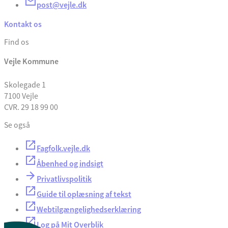
post@vejle.dk
Kontakt os
Find os
Vejle Kommune
Skolegade 1
7100 Vejle
CVR. 29 18 99 00
Se også
Fagfolk.vejle.dk
Åbenhed og indsigt
Privatlivspolitik
Guide til oplæsning af tekst
Webtilgængelighedserklæring
Log på Mit Overblik