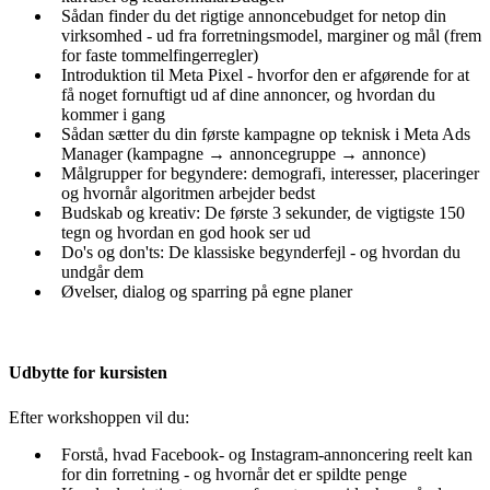
Sådan finder du det rigtige annoncebudget for netop din
virksomhed - ud fra forretningsmodel, marginer og mål (frem
for faste tommelfingerregler)
Introduktion til Meta Pixel - hvorfor den er afgørende for at
få noget fornuftigt ud af dine annoncer, og hvordan du
kommer i gang
Sådan sætter du din første kampagne op teknisk i Meta Ads
Manager (kampagne → annoncegruppe → annonce)
Målgrupper for begyndere: demografi, interesser, placeringer
og hvornår algoritmen arbejder bedst
Budskab og kreativ: De første 3 sekunder, de vigtigste 150
tegn og hvordan en god hook ser ud
Do's og don'ts: De klassiske begynderfejl - og hvordan du
undgår dem
Øvelser, dialog og sparring på egne planer
Udbytte for kursisten
Efter workshoppen vil du:
Forstå, hvad Facebook- og Instagram-annoncering reelt kan
for din forretning - og hvornår det er spildte penge