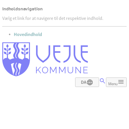
Indholdsnavigation
Vælg et link for at navigere til det respektive indhold.
gå til
Hovedindhold
DA
Menu