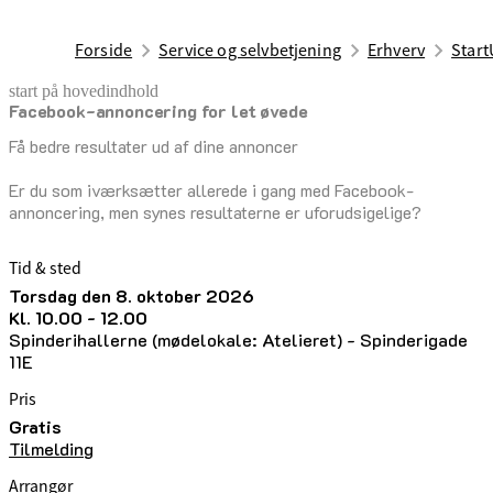
Forside
Service og selvbetjening
Erhverv
Start
start på hovedindhold
Facebook-annoncering for let øvede
senest opdateret 25. juni 2026
Få bedre resultater ud af dine annoncer
Er du som iværksætter allerede i gang med Facebook-
annoncering, men synes resultaterne er uforudsigelige?
Tid & sted
torsdag den 8. oktober 2026
kl. 10.00 - 12.00
Spinderihallerne (mødelokale: Atelieret) - Spinderigade
11E
Pris
Gratis
Tilmelding
Arrangør