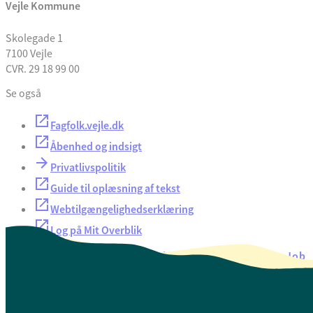
Vejle Kommune
Skolegade 1
7100 Vejle
CVR. 29 18 99 00
Se også
Fagfolk.vejle.dk
Åbenhed og indsigt
Privatlivspolitik
Guide til oplæsning af tekst
Webtilgængelighedserklæring
Log på Mit Overblik
Akut hjælp
EAN-numre
Oversigt over selvbetjening
Job
Presse