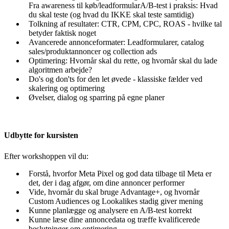
Fra awareness til køb/leadformularA/B-test i praksis: Hvad
du skal teste (og hvad du IKKE skal teste samtidig)
Tolkning af resultater: CTR, CPM, CPC, ROAS - hvilke tal
betyder faktisk noget
Avancerede annonceformater: Leadformularer, catalog
sales/produktannoncer og collection ads
Optimering: Hvornår skal du rette, og hvornår skal du lade
algoritmen arbejde?
Do's og don'ts for den let øvede - klassiske fælder ved
skalering og optimering
Øvelser, dialog og sparring på egne planer
Udbytte for kursisten
Efter workshoppen vil du:
Forstå, hvorfor Meta Pixel og god data tilbage til Meta er
det, der i dag afgør, om dine annoncer performer
Vide, hvornår du skal bruge Advantage+, og hvornår
Custom Audiences og Lookalikes stadig giver mening
Kunne planlægge og analysere en A/B-test korrekt
Kunne læse dine annoncedata og træffe kvalificerede
beslutninger om optimering