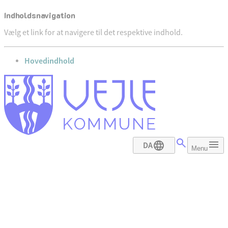
Indholdsnavigation
Vælg et link for at navigere til det respektive indhold.
gå til
Hovedindhold
DA
Menu