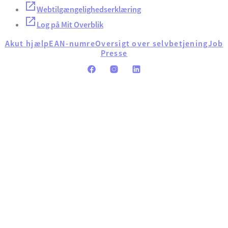
Webtilgængelighedserklæring
Log på Mit Overblik
Akut hjælp
EAN-numre
Oversigt over selvbetjening
Job
Presse