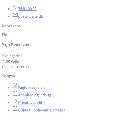
76 81 00 00
post@vejle.dk
Kontakt os
Find os
Vejle Kommune
Skolegade 1
7100 Vejle
CVR. 29 18 99 00
Se også
Fagfolk.vejle.dk
Åbenhed og indsigt
Privatlivspolitik
Guide til oplæsning af tekst