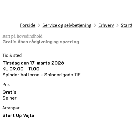
Forside
Service og selvbetjening
Erhverv
Start
start på hovedindhold
Gratis åben rådgivning og sparring
senest opdateret 1. maj 2026
Tid & sted
tirsdag den 17. marts 2026
kl. 09.00 - 11.00
Spinderihallerne - Spinderigade 11E
Pris
Gratis
Se her
Arrangør
Start Up Vejle