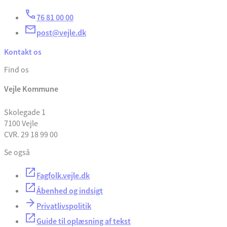
76 81 00 00
post@vejle.dk
Kontakt os
Find os
Vejle Kommune
Skolegade 1
7100 Vejle
CVR. 29 18 99 00
Se også
Fagfolk.vejle.dk
Åbenhed og indsigt
Privatlivspolitik
Guide til oplæsning af tekst