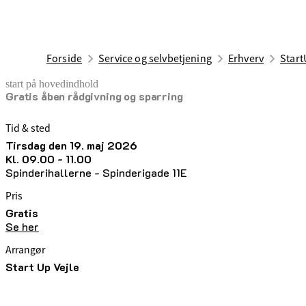
Forside
Service og selvbetjening
Erhverv
Start
start på hovedindhold
Gratis åben rådgivning og sparring
senest opdateret 1. maj 2026
Tid & sted
tirsdag den 19. maj 2026
kl. 09.00 - 11.00
Spinderihallerne - Spinderigade 11E
Pris
Gratis
Se her
Arrangør
Start Up Vejle