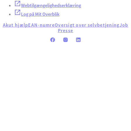
Webtilgængelighedserklæring
Log på Mit Overblik
Akut hjælp
EAN-numre
Oversigt over selvbetjening
Job
Presse