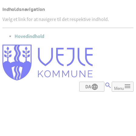
Indholdsnavigation
Vælg et link for at navigere til det respektive indhold.
gå til
Hovedindhold
DA
Menu