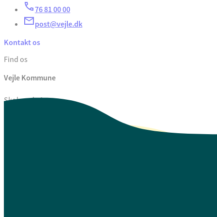
76 81 00 00
post@vejle.dk
Kontakt os
Find os
Vejle Kommune
Skolegade 1
7100 Vejle
CVR. 29 18 99 00
Se også
Fagfolk.vejle.dk
Åbenhed og indsigt
Privatlivspolitik
Guide til oplæsning af tekst