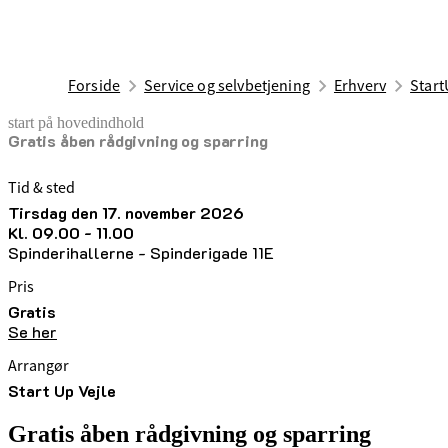
Forside
Service og selvbetjening
Erhverv
Start
start på hovedindhold
Gratis åben rådgivning og sparring
senest opdateret 1. maj 2026
Tid & sted
tirsdag den 17. november 2026
kl. 09.00 - 11.00
Spinderihallerne - Spinderigade 11E
Pris
Gratis
Se her
Arrangør
Start Up Vejle
Gratis åben rådgivning og sparring