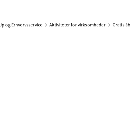
Up og Erhvervsservice
Aktiviteter for virksomheder
Gratis å