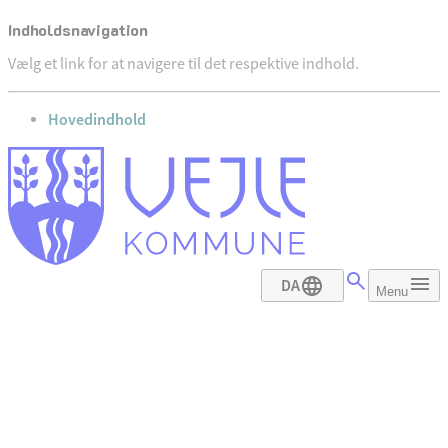
Indholdsnavigation
Vælg et link for at navigere til det respektive indhold.
gå til
Hovedindhold
DA
Menu