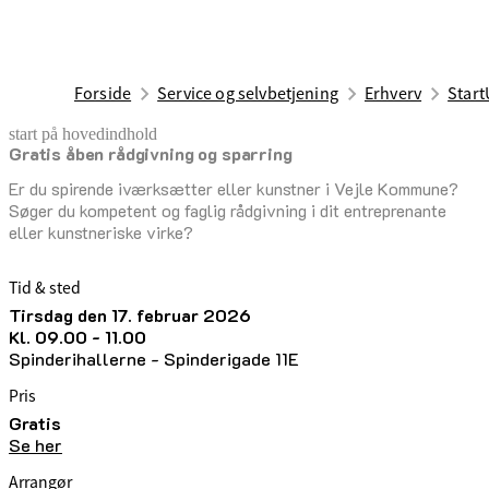
Forside
Service og selvbetjening
Erhverv
Start
start på hovedindhold
Gratis åben rådgivning og sparring
senest opdateret 1. maj 2026
Er du spirende iværksætter eller kunstner i Vejle Kommune?
Søger du kompetent og faglig rådgivning i dit entreprenante
eller kunstneriske virke?
Tid & sted
tirsdag den 17. februar 2026
kl. 09.00 - 11.00
Spinderihallerne - Spinderigade 11E
Pris
Gratis
Se her
Arrangør