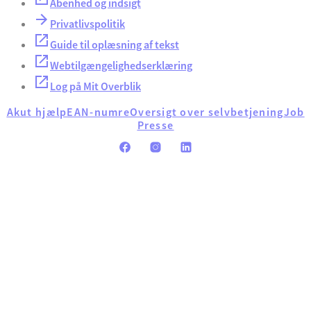
Åbenhed og indsigt
Privatlivspolitik
Guide til oplæsning af tekst
Webtilgængelighedserklæring
Log på Mit Overblik
Akut hjælp
EAN-numre
Oversigt over selvbetjening
Job
Presse