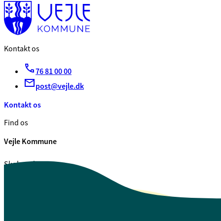
Kontakt os
76 81 00 00
post@vejle.dk
Kontakt os
Find os
Vejle Kommune
Skolegade 1
7100 Vejle
CVR. 29 18 99 00
Se også