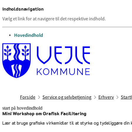
Indholdsnavigation
Vælg et link for at navigere til det respektive indhold.
gå til
Hovedindhold
Forside
Service og selvbetjening
Erhverv
Start
start på hovedindhold
Mini Workshop om Grafisk Facilitering
senest opdateret 16. februar 2026
Lær at bruge grafiske virkemidler til at styrke og tydeliggøre din