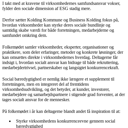
I takt med at kravene til virksomhedernes samfundsansvar vokser,
fylder den sociale dimension af ESG stadig mere.
Derfor sætter Kolding Kommune og Business Kolding fokus på,
hvordan virksomheder kan styrke deres sociale bundlinje og
samtidig skabe værdi for både forretningen, medarbejderne og
samfundet omkring dem.
Folkemødet samler virksomheder, eksperter, organisationer og
praktikere, som deler erfaringer, metoder og konkrete løsninger, der
kan omsættes direkte i virksomhedernes hverdag. Deltagerne får
indsigt i, hvordan socialt ansvar kan bidrage til både rekruttering,
medarbejdertrivsel, partnerskaber og langsigtet konkurrencekraft.
Social bæredygtighed er nemlig ikke længere et supplement til
forretningen, men en integreret del af fremtidens
virksomhedsudvikling, og det betyder, at kunder, investorer,
medarbejdere og samarbejdspartnere i stigende grad forventer, at der
tages socialt ansvar for de mennesker.
På folkemødet i år kan deltagerne blandt andet få inspiration til at:
Styrke virksomhedens konkurrenceevne gennem social
bæredygtighed