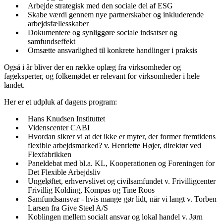
Arbejde strategisk med den sociale del af ESG
Skabe værdi gennem nye partnerskaber og inkluderende
arbejdsfællesskaber
Dokumentere og synliggøre sociale indsatser og
samfundseffekt
Omsætte ansvarlighed til konkrete handlinger i praksis
Også i år bliver der en række oplæg fra virksomheder og
fageksperter, og folkemødet er relevant for virksomheder i hele
landet.
Her er et udpluk af dagens program:
Hans Knudsen Instituttet
Videnscenter CABI
Hvordan sikrer vi at det ikke er myter, der former fremtidens
flexible arbejdsmarked? v. Henriette Højer, direktør ved
Flexfabrikken
Paneldebat med bl.a. KL, Kooperationen og Foreningen for
Det Flexible Arbejdsliv
Ungeløftet, erhvervslivet og civilsamfundet v. Frivilligcenter
Frivillig Kolding, Kompas og Tine Roos
Samfundsansvar - hvis mange gør lidt, når vi langt v. Torben
Larsen fra Give Steel A/S
Koblingen mellem socialt ansvar og lokal handel v. Jørn