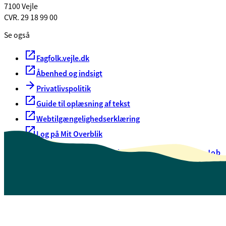
7100 Vejle
CVR. 29 18 99 00
Se også
Fagfolk.vejle.dk
Åbenhed og indsigt
Privatlivspolitik
Guide til oplæsning af tekst
Webtilgængelighedserklæring
Log på Mit Overblik
Akut hjælp
EAN-numre
Oversigt over selvbetjening
Job
Presse